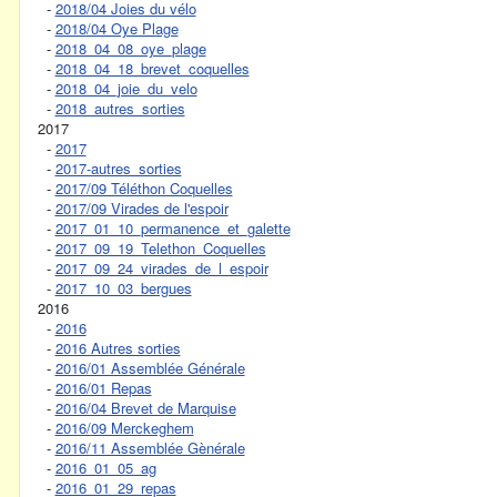
-
2018/04 Joies du vélo
-
2018/04 Oye Plage
-
2018_04_08_oye_plage
-
2018_04_18_brevet_coquelles
-
2018_04_joie_du_velo
-
2018_autres_sorties
2017
-
2017
-
2017-autres_sorties
-
2017/09 Téléthon Coquelles
-
2017/09 Virades de l'espoir
-
2017_01_10_permanence_et_galette
-
2017_09_19_Telethon_Coquelles
-
2017_09_24_virades_de_l_espoir
-
2017_10_03_bergues
2016
-
2016
-
2016 Autres sorties
-
2016/01 Assemblée Générale
-
2016/01 Repas
-
2016/04 Brevet de Marquise
-
2016/09 Merckeghem
-
2016/11 Assemblée Gènérale
-
2016_01_05_ag
-
2016_01_29_repas