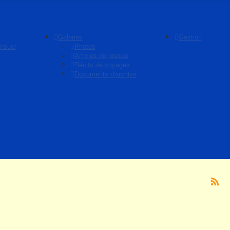
Galeries
Gestion
nsuel
Photos
Articles de presse
Récits de voyages
Documents d'archive