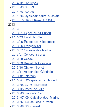
-
2014_01_12_repas
-
2014_03_24_fr3
-
2014_03_sorties
-
2014_05_cyclocampeurs_a_calais
-
2014_10_19_Chtiven_TRONET
2013
-
2013
-
2013/01 Repas au St Hubert
-
2013/05 Hotel de ville
-
2013/05 Rando des 6 bourgeois
-
2013/06 François 1er
-
2013/07 Calvaire des Marins
-
2013/07 Col des 4 vents
-
2013/08 Cassel
-
2013/09 Brevet de Coulogne
-
2013/10 Chtiven Tronet
-
2013/11 Assemblée Gènérale
-
2013/12 Téléthon
-
2013_01_27-repas_au_st_hubert
-
2013_05_27_6_bourgeois
-
2013_05_hotel_de_ville
-
2013_06_francois_1er
-
2013_07_09_Calvaire_des_Marins
-
2013_07_28_col_des_4_vents
-
2013_08_23_Cassel