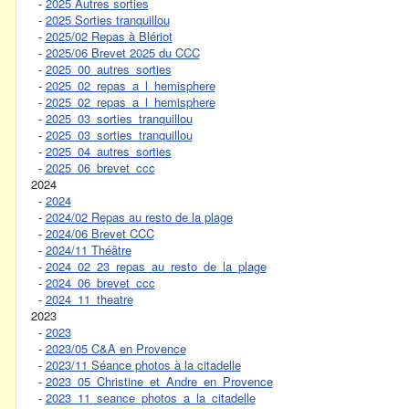
-
2025 Autres sorties
-
2025 Sorties tranquillou
-
2025/02 Repas à Blériot
-
2025/06 Brevet 2025 du CCC
-
2025_00_autres_sorties
-
2025_02_repas_a_l_hemisphere
-
2025_02_repas_a_l_hemisphere
-
2025_03_sorties_tranquillou
-
2025_03_sorties_tranquillou
-
2025_04_autres_sorties
-
2025_06_brevet_ccc
2024
-
2024
-
2024/02 Repas au resto de la plage
-
2024/06 Brevet CCC
-
2024/11 Théâtre
-
2024_02_23_repas_au_resto_de_la_plage
-
2024_06_brevet_ccc
-
2024_11_theatre
2023
-
2023
-
2023/05 C&A en Provence
-
2023/11 Séance photos à la citadelle
-
2023_05_Christine_et_Andre_en_Provence
-
2023_11_seance_photos_a_la_citadelle