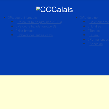
Parcours & brevets
Vie du club
Parcours route (groupes A B C)
Calendrier me
Parcours balade (groupe D)
Horaires
Nos brevets
Tenues
Brevets des autres clubs
Bureau
Permanences
Adhésion