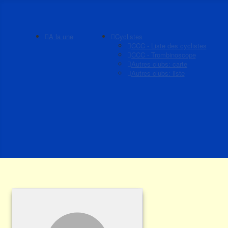
A la une
Cyclistes
CCC - Liste des cyclistes
CCC - Trombinoscope
Autres clubs: carte
Autres clubs: liste