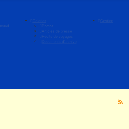
Galeries
Gestion
nsuel
Photos
Articles de presse
Récits de voyages
Documents d'archive