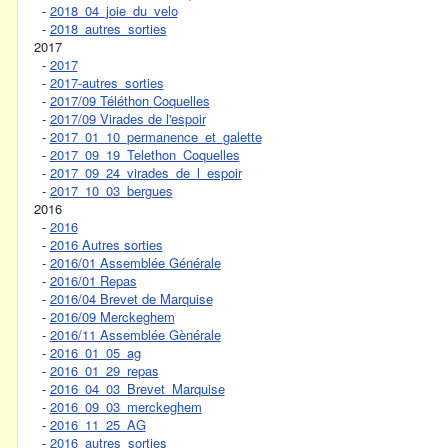
-
2018_04_joie_du_velo
-
2018_autres_sorties
2017
-
2017
-
2017-autres_sorties
-
2017/09 Téléthon Coquelles
-
2017/09 Virades de l'espoir
-
2017_01_10_permanence_et_galette
-
2017_09_19_Telethon_Coquelles
-
2017_09_24_virades_de_l_espoir
-
2017_10_03_bergues
2016
-
2016
-
2016 Autres sorties
-
2016/01 Assemblée Générale
-
2016/01 Repas
-
2016/04 Brevet de Marquise
-
2016/09 Merckeghem
-
2016/11 Assemblée Gènérale
-
2016_01_05_ag
-
2016_01_29_repas
-
2016_04_03_Brevet_Marquise
-
2016_09_03_merckeghem
-
2016_11_25_AG
-
2016_autres_sorties