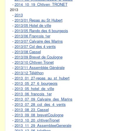
-
2014_10_19_Chtiven_TRONET
2013
-
2013
-
2013/01 Repas au St Hubert
-
2013/05 Hotel de ville
-
2013/05 Rando des 6 bourgeois
-
2013/06 François 1er
-
2013/07 Calvaire des Marins
-
2013/07 Col des 4 vents
-
2013/08 Cassel
-
2013/09 Brevet de Coulogne
-
2013/10 Chtiven Tronet
-
2013/11 Assemblée Gènérale
-
2013/12 Téléthon
-
2013_01_27-repas_au_st_hubert
-
2013_05_27_6_bourgeois
-
2013_05_hotel_de_ville
-
2013_06_francois_1er
-
2013_07_09_Calvaire_des_Marins
-
2013_07_28_col_des_4_vents
-
2013_08_23_Cassel
-
2013_09_08_brevetCoulogne
-
2013_10_20_chtivenTronet
-
2013_11_29_AssembleeGenerale
-
2013_12_06_telethon