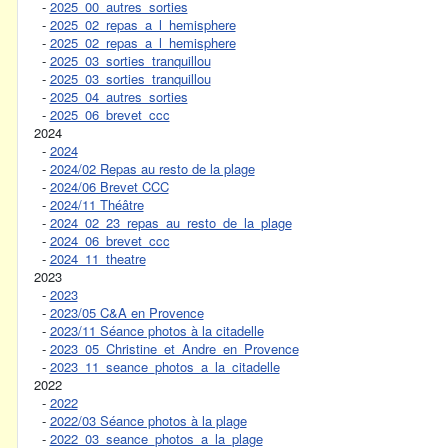
-
2025_00_autres_sorties
-
2025_02_repas_a_l_hemisphere
-
2025_02_repas_a_l_hemisphere
-
2025_03_sorties_tranquillou
-
2025_03_sorties_tranquillou
-
2025_04_autres_sorties
-
2025_06_brevet_ccc
2024
-
2024
-
2024/02 Repas au resto de la plage
-
2024/06 Brevet CCC
-
2024/11 Théâtre
-
2024_02_23_repas_au_resto_de_la_plage
-
2024_06_brevet_ccc
-
2024_11_theatre
2023
-
2023
-
2023/05 C&A en Provence
-
2023/11 Séance photos à la citadelle
-
2023_05_Christine_et_Andre_en_Provence
-
2023_11_seance_photos_a_la_citadelle
2022
-
2022
-
2022/03 Séance photos à la plage
-
2022_03_seance_photos_a_la_plage