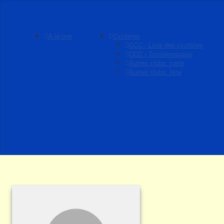
A la une
Cyclistes
CCC - Liste des cyclistes
CCC - Trombinoscope
Autres clubs: carte
Autres clubs: liste