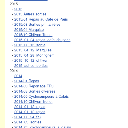
2015
-
2015
-
2015 Autres sorties
-
2015/01 Repas au Cafe de Paris
-
2015/03 Sorties printanières
-
2015/04 Marquise
-
2015/10 Chtiven Tronet
-
2015_01_24_repas_cafe_de_paris
-
2015_03_15_sortie
-
2015_04_12_Marquise
-
2015_04_28_Moringhem
-
2015_10_12_chtiven
-
2015_autres_sorties
2014
-
2014
-
2014/01 Repas
-
2014/03 Reportage FR3
-
2014/03 Sorties diverses
-
2014/05 Cyclocampeurs à Calais
-
2014/10 Chtiven Tronet
-
2014_01_12_repas
-
2014_01_12_repas
-
2014_03_24_fr3
-
2014_03_sorties
-
2014_05_cyclocampeurs_a_calais