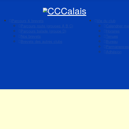
Parcours & brevets
Vie du club
Parcours route (groupes A B C)
Calendrier me
Parcours balade (groupe D)
Horaires
Nos brevets
Tenues
Brevets des autres clubs
Bureau
Permanences
Adhésion