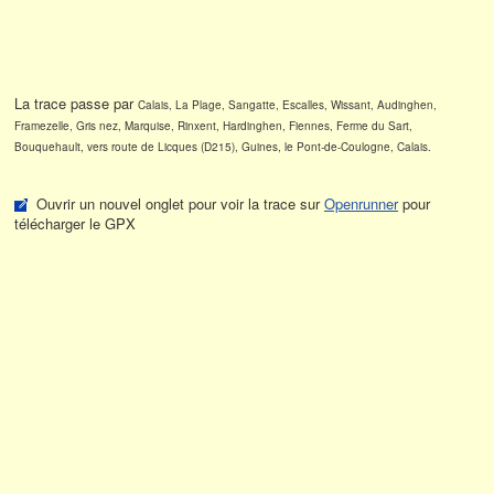
La trace passe par
Calais, La Plage, Sangatte, Escalles, Wissant, Audinghen,
Framezelle, Gris nez, Marquise, Rinxent, Hardinghen, Fiennes, Ferme du Sart,
Bouquehault, vers route de Licques (D215), Guines, le Pont-de-Coulogne, Calais.
Ouvrir un nouvel onglet pour voir la trace sur
Openrunner
pour
télécharger le GPX