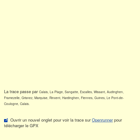
La trace passe par
Calais, La Plage, Sangatte, Escalles, Wissant, Audinghen,
Framezelle, Grisnez, Marquise, Rinxent, Hardinghen, Fiennes, Guines, Le Pont-de-
Coulogne, Calais.
Ouvrir un nouvel onglet pour voir la trace sur
Openrunner
pour
télécharger le GPX