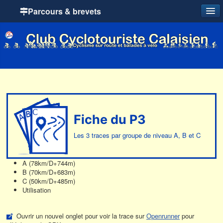
Parcours & brevets
Fiche du P3
Les 3 traces par groupe de niveau A, B et C
A (78km/D+744m)
B (70km/D+683m)
C (50km/D+485m)
Utilisation
Ouvrir un nouvel onglet pour voir la trace sur
Openrunner
pour