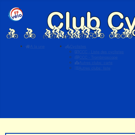
A la une
Cyclistes
CCC - Liste des cyclistes
CCC - Trombinoscope
Autres clubs: carte
Autres clubs: liste