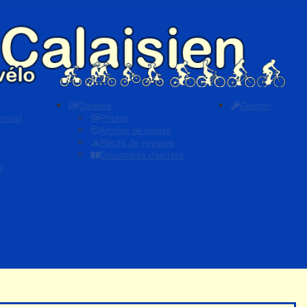
Galeries
Gestion
ensuel
Photos
Articles de presse
Récits de voyages
Documents d'archive
s