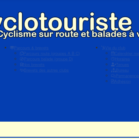
Parcours & brevets
Vie du club
Parcours route (groupes A B C)
Calendrier m
Parcours balade (groupe D)
Horaires
Nos brevets
Tenues
Brevets des autres clubs
Bureau
Permanence
Adhésion