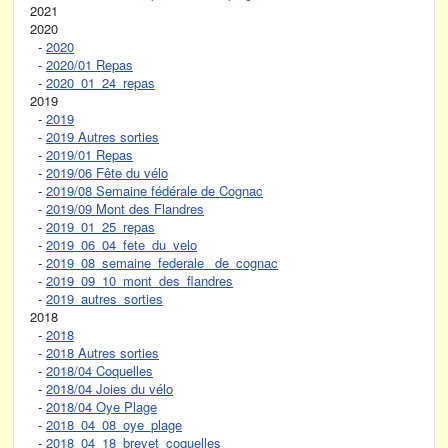
2021
2020
-
2020
-
2020/01 Repas
-
2020_01_24_repas
2019
-
2019
-
2019 Autres sorties
-
2019/01 Repas
-
2019/06 Fête du vélo
-
2019/08 Semaine fédérale de Cognac
-
2019/09 Mont des Flandres
-
2019_01_25_repas
-
2019_06_04_fete_du_velo
-
2019_08_semaine_federale_ de_cognac
-
2019_09_10_mont_des_flandres
-
2019_autres_sorties
2018
-
2018
-
2018 Autres sorties
-
2018/04 Coquelles
-
2018/04 Joies du vélo
-
2018/04 Oye Plage
-
2018_04_08_oye_plage
-
2018_04_18_brevet_coquelles