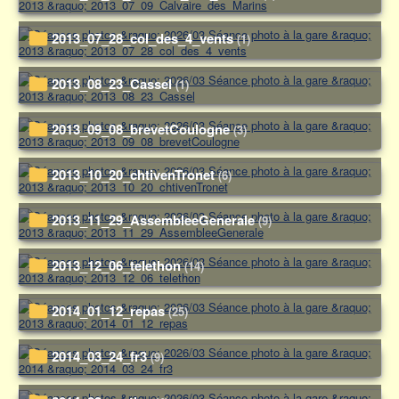
2013_07_28_col_des_4_vents
(1)
2013_08_23_Cassel
(1)
2013_09_08_brevetCoulogne
(3)
2013_10_20_chtivenTronet
(6)
2013_11_29_AssembleeGenerale
(9)
2013_12_06_telethon
(14)
2014_01_12_repas
(25)
2014_03_24_fr3
(9)