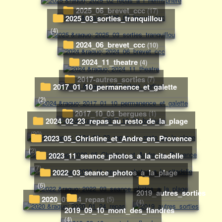
2025_06_brevet_ccc
(17)
2025_03_sorties_tranquillou
(4)
2024_06_brevet_ccc
(10)
2024_11_theatre
(4)
2017-autres_sorties
(7)
2017_01_10_permanence_et_galette
(2)
2017_10_03_bergues
(1)
2024_02_23_repas_au_resto_de_la_plage
(20)
2023_05_Christine_et_Andre_en_Provence
(2)
2023_11_seance_photos_a_la_citadelle
(7)
2022_03_seance_photos_a_la_plage
(6)
2019_autres_sorties
2020_01_24_repas
(5)
(4)
2019_09_10_mont_des_flandres
(4)