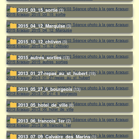
2015_03_15_sortie
(3)
2015_04_12_Marquise
(3)
2015_10_12_chtiven
(3)
2015_autres_sorties
(13)
2013_01_27-repas_au_st_hubert
(19)
2013_05_27_6_bourgeois
(13)
2013_05_hotel_de_ville
(6)
2013_06_francois_1er
(2)
2013_07_09_Calvaire_des_Marins
(1)