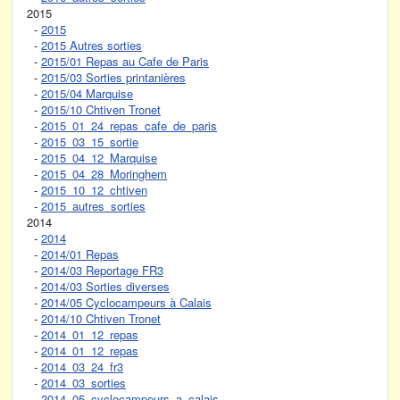
2015
-
2015
-
2015 Autres sorties
-
2015/01 Repas au Cafe de Paris
-
2015/03 Sorties printanières
-
2015/04 Marquise
-
2015/10 Chtiven Tronet
-
2015_01_24_repas_cafe_de_paris
-
2015_03_15_sortie
-
2015_04_12_Marquise
-
2015_04_28_Moringhem
-
2015_10_12_chtiven
-
2015_autres_sorties
2014
-
2014
-
2014/01 Repas
-
2014/03 Reportage FR3
-
2014/03 Sorties diverses
-
2014/05 Cyclocampeurs à Calais
-
2014/10 Chtiven Tronet
-
2014_01_12_repas
-
2014_01_12_repas
-
2014_03_24_fr3
-
2014_03_sorties
-
2014_05_cyclocampeurs_a_calais