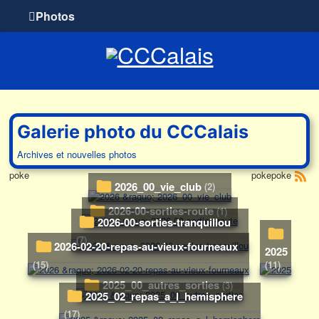
Photos
Galerie photo du CCCalais
Archives et nouvelles photos
poke
pokepoke
2026_00_vie_club
(2)
2026-00-sorties-route
(1)
2026-00-sorties-tranquillou
(7)
2026-02-20-repas-au-vieux-fourneaux
2025
(15)
(11)
2025_00_autres_sorties
(3)
2025_02_repas_a_l_hemisphere
(17)