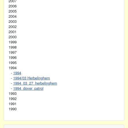
2007
2006
2005
2004
2003
2002
2001
2000
1999
1998
1997
1996
1995
1994
-
1994
-
1994/03 Herbelinghem
-
1994_03_27_herbelinghem
-
1994_dover_patrol
1993
1992
1991
1990