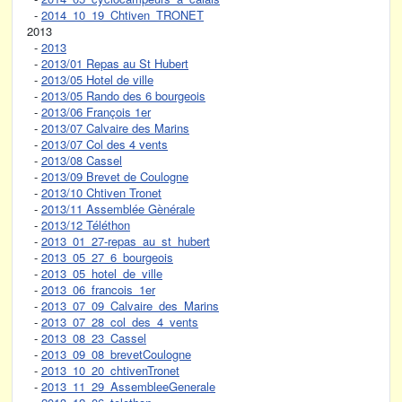
-
2014_10_19_Chtiven_TRONET
2013
-
2013
-
2013/01 Repas au St Hubert
-
2013/05 Hotel de ville
-
2013/05 Rando des 6 bourgeois
-
2013/06 François 1er
-
2013/07 Calvaire des Marins
-
2013/07 Col des 4 vents
-
2013/08 Cassel
-
2013/09 Brevet de Coulogne
-
2013/10 Chtiven Tronet
-
2013/11 Assemblée Gènérale
-
2013/12 Téléthon
-
2013_01_27-repas_au_st_hubert
-
2013_05_27_6_bourgeois
-
2013_05_hotel_de_ville
-
2013_06_francois_1er
-
2013_07_09_Calvaire_des_Marins
-
2013_07_28_col_des_4_vents
-
2013_08_23_Cassel
-
2013_09_08_brevetCoulogne
-
2013_10_20_chtivenTronet
-
2013_11_29_AssembleeGenerale