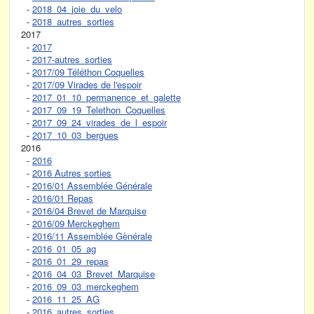
-
2018_04_joie_du_velo
-
2018_autres_sorties
2017
-
2017
-
2017-autres_sorties
-
2017/09 Téléthon Coquelles
-
2017/09 Virades de l'espoir
-
2017_01_10_permanence_et_galette
-
2017_09_19_Telethon_Coquelles
-
2017_09_24_virades_de_l_espoir
-
2017_10_03_bergues
2016
-
2016
-
2016 Autres sorties
-
2016/01 Assemblée Générale
-
2016/01 Repas
-
2016/04 Brevet de Marquise
-
2016/09 Merckeghem
-
2016/11 Assemblée Gènérale
-
2016_01_05_ag
-
2016_01_29_repas
-
2016_04_03_Brevet_Marquise
-
2016_09_03_merckeghem
-
2016_11_25_AG
-
2016_autres_sorties