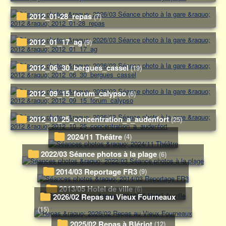
2012_01-28_repas
(7)
2012_01_17_ag
(9)
2012_06_30_bergues_cassel
(19)
2012_09_15_forum_calypso
(6)
2012_10_25_concentration_a_audenfort
(25)
2024/11 Théâtre
(4)
2022/03 Séance photos à la plage
(6)
2014/03 Reportage FR3
(9)
2013/05 Hotel de ville
(6)
2026/02 Repas au Vieux Fourneaux
(15)
2025/02 Repas à Blériot
(12)