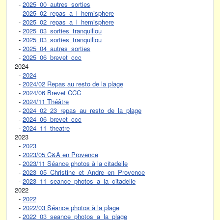
-
2025_00_autres_sorties
-
2025_02_repas_a_l_hemisphere
-
2025_02_repas_a_l_hemisphere
-
2025_03_sorties_tranquillou
-
2025_03_sorties_tranquillou
-
2025_04_autres_sorties
-
2025_06_brevet_ccc
2024
-
2024
-
2024/02 Repas au resto de la plage
-
2024/06 Brevet CCC
-
2024/11 Théâtre
-
2024_02_23_repas_au_resto_de_la_plage
-
2024_06_brevet_ccc
-
2024_11_theatre
2023
-
2023
-
2023/05 C&A en Provence
-
2023/11 Séance photos à la citadelle
-
2023_05_Christine_et_Andre_en_Provence
-
2023_11_seance_photos_a_la_citadelle
2022
-
2022
-
2022/03 Séance photos à la plage
-
2022_03_seance_photos_a_la_plage