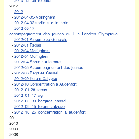
-
2013_12_06_telethon
2012
-
2012
-
2012-04-03-Moringhem
-
2012-04-03-sortie_sur_la_cote
-
2012-05-17-
accompagnement_des_jeunes_du_Lille_Londres_Olympique
-
2012/01 Assemblée Générale
-
2012/01 Repas
-
2012/04 Moringhem
-
2012/04 Moringhem
-
2012/04 Sortie sur la côte
-
2012/05 Accompagnement des jeunes
-
2012/06 Bergues Cassel
-
2012/09 Forum Calypso
-
2012/10 Concentration à Audenfort
-
2012_01-28_repas
-
2012_01_17_ag
-
2012_06_30_bergues_cassel
-
2012_09_15_forum_calypso
-
2012_10_25_concentration_a_audenfort
2011
2010
2009
2008