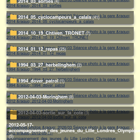
2014_03_sorties
(4)
2014_05_cyclocampeurs_a_calais
(41)
2014_10_19_Chtiven_TRONET
(7)
2014_01_12_repas
(25)
1994_03_27_herbelinghem
(2)
1994_dover_patrol
(1)
2012-04-03-Moringhem
(8)
2012-04-03-sortie_sur_la_cote
(3)
2012-05-17-
accompagnement_des_jeunes_du_Lille_Londres_Olympiqu
(5)