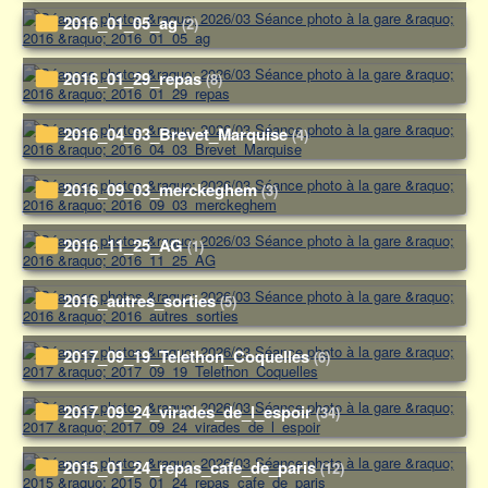
2016_01_05_ag
(2)
2016_01_29_repas
(8)
2016_04_03_Brevet_Marquise
(4)
2016_09_03_merckeghem
(3)
2016_11_25_AG
(1)
2016_autres_sorties
(5)
2017_09_19_Telethon_Coquelles
(6)
2017_09_24_virades_de_l_espoir
(34)
2015_01_24_repas_cafe_de_paris
(12)