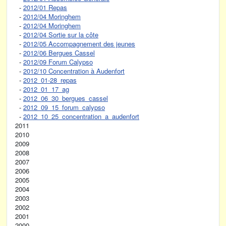
-
2012/01 Repas
-
2012/04 Moringhem
-
2012/04 Moringhem
-
2012/04 Sortie sur la côte
-
2012/05 Accompagnement des jeunes
-
2012/06 Bergues Cassel
-
2012/09 Forum Calypso
-
2012/10 Concentration à Audenfort
-
2012_01-28_repas
-
2012_01_17_ag
-
2012_06_30_bergues_cassel
-
2012_09_15_forum_calypso
-
2012_10_25_concentration_a_audenfort
2011
2010
2009
2008
2007
2006
2005
2004
2003
2002
2001
2000