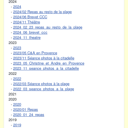
2024
-
2024
-
2024/02 Repas au resto de la plage
-
2024/06 Brevet CCC
-
2024/11 Théâtre
-
2024_02_23_repas_au_resto_de_la_plage
-
2024_06_brevet_ccc
-
2024_11_theatre
2023
-
2023
-
2023/05 C&A en Provence
-
2023/11 Séance photos à la citadelle
-
2023_05_Christine_et_Andre_en_Provence
-
2023_11_seance_photos_a_la_citadelle
2022
-
2022
-
2022/03 Séance photos à la plage
-
2022_03_seance_photos_a_la_plage
2021
2020
-
2020
-
2020/01 Repas
-
2020_01_24_repas
2019
-
2019