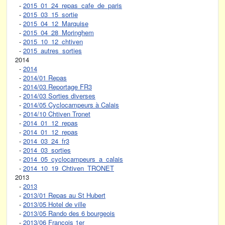
-
2015_01_24_repas_cafe_de_paris
-
2015_03_15_sortie
-
2015_04_12_Marquise
-
2015_04_28_Moringhem
-
2015_10_12_chtiven
-
2015_autres_sorties
2014
-
2014
-
2014/01 Repas
-
2014/03 Reportage FR3
-
2014/03 Sorties diverses
-
2014/05 Cyclocampeurs à Calais
-
2014/10 Chtiven Tronet
-
2014_01_12_repas
-
2014_01_12_repas
-
2014_03_24_fr3
-
2014_03_sorties
-
2014_05_cyclocampeurs_a_calais
-
2014_10_19_Chtiven_TRONET
2013
-
2013
-
2013/01 Repas au St Hubert
-
2013/05 Hotel de ville
-
2013/05 Rando des 6 bourgeois
-
2013/06 François 1er