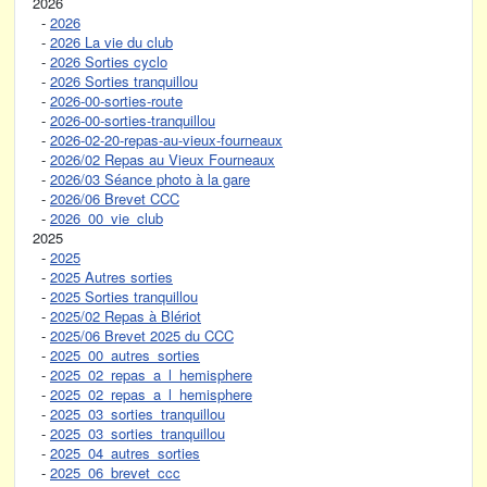
2026
-
2026
-
2026 La vie du club
-
2026 Sorties cyclo
-
2026 Sorties tranquillou
-
2026-00-sorties-route
-
2026-00-sorties-tranquillou
-
2026-02-20-repas-au-vieux-fourneaux
-
2026/02 Repas au Vieux Fourneaux
-
2026/03 Séance photo à la gare
-
2026/06 Brevet CCC
-
2026_00_vie_club
2025
-
2025
-
2025 Autres sorties
-
2025 Sorties tranquillou
-
2025/02 Repas à Blériot
-
2025/06 Brevet 2025 du CCC
-
2025_00_autres_sorties
-
2025_02_repas_a_l_hemisphere
-
2025_02_repas_a_l_hemisphere
-
2025_03_sorties_tranquillou
-
2025_03_sorties_tranquillou
-
2025_04_autres_sorties
-
2025_06_brevet_ccc