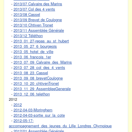
-
2013/07 Calvaire des Marins
-
2013/07 Col des 4 vents
-
2013/08 Cassel
-
2013/09 Brevet de Coulogne
-
2013/10 Chtiven Tronet
-
2013/11 Assemblée Gènérale
-
2013/12 Téléthon
-
2013_01_27-repas_au_st_hubert
-
2013_05_27_6_bourgeois
-
2013_05_hotel_de_ville
-
2013_06_francois_1er
-
2013_07_09_Calvaire_des_Marins
-
2013_07_28_col_des_4_vents
-
2013_08_23_Cassel
-
2013_09_08_brevetCoulogne
-
2013_10_20_chtivenTronet
-
2013_11_29_AssembleeGenerale
-
2013_12_06_telethon
2012
-
2012
-
2012-04-03-Moringhem
-
2012-04-03-sortie_sur_la_cote
-
2012-05-17-
accompagnement_des_jeunes_du_Lille_Londres_Olympique
-
2012/01 Assemblée Générale