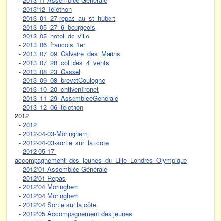
-
2013/11 Assemblée Gènérale
-
2013/12 Téléthon
-
2013_01_27-repas_au_st_hubert
-
2013_05_27_6_bourgeois
-
2013_05_hotel_de_ville
-
2013_06_francois_1er
-
2013_07_09_Calvaire_des_Marins
-
2013_07_28_col_des_4_vents
-
2013_08_23_Cassel
-
2013_09_08_brevetCoulogne
-
2013_10_20_chtivenTronet
-
2013_11_29_AssembleeGenerale
-
2013_12_06_telethon
2012
-
2012
-
2012-04-03-Moringhem
-
2012-04-03-sortie_sur_la_cote
-
2012-05-17-
accompagnement_des_jeunes_du_Lille_Londres_Olympique
-
2012/01 Assemblée Générale
-
2012/01 Repas
-
2012/04 Moringhem
-
2012/04 Moringhem
-
2012/04 Sortie sur la côte
-
2012/05 Accompagnement des jeunes