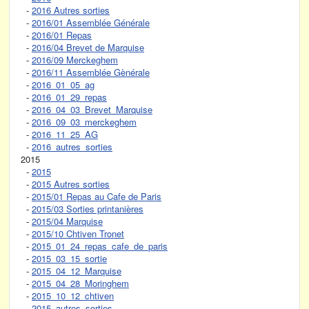
-
2016 Autres sorties
-
2016/01 Assemblée Générale
-
2016/01 Repas
-
2016/04 Brevet de Marquise
-
2016/09 Merckeghem
-
2016/11 Assemblée Gènérale
-
2016_01_05_ag
-
2016_01_29_repas
-
2016_04_03_Brevet_Marquise
-
2016_09_03_merckeghem
-
2016_11_25_AG
-
2016_autres_sorties
2015
-
2015
-
2015 Autres sorties
-
2015/01 Repas au Cafe de Paris
-
2015/03 Sorties printanières
-
2015/04 Marquise
-
2015/10 Chtiven Tronet
-
2015_01_24_repas_cafe_de_paris
-
2015_03_15_sortie
-
2015_04_12_Marquise
-
2015_04_28_Moringhem
-
2015_10_12_chtiven
-
2015_autres_sorties