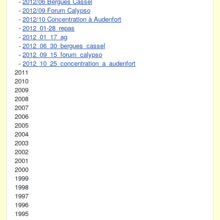
-
2012/06 Bergues Cassel
-
2012/09 Forum Calypso
-
2012/10 Concentration à Audenfort
-
2012_01-28_repas
-
2012_01_17_ag
-
2012_06_30_bergues_cassel
-
2012_09_15_forum_calypso
-
2012_10_25_concentration_a_audenfort
2011
2010
2009
2008
2007
2006
2005
2004
2003
2002
2001
2000
1999
1998
1997
1996
1995