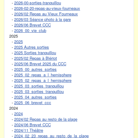
-
2026-00-sorties-tranquillou
-
2026-02-20-repas-au-vieux-fourneaux
-
2026/02 Repas au Vieux Fourneaux
-
2026/03 Séance photo à la gare
-
2026/06 Brevet CCC
-
2026_00_vie_club
2025
-
2025
-
2025 Autres sorties
-
2025 Sorties tranquillou
-
2025/02 Repas à Blériot
-
2025/06 Brevet 2025 du CCC
-
2025_00_autres_sorties
-
2025_02_repas_a_l_hemisphere
-
2025_02_repas_a_l_hemisphere
-
2025_03_sorties_tranquillou
-
2025_03_sorties_tranquillou
-
2025_04_autres_sorties
-
2025_06_brevet_ccc
2024
-
2024
-
2024/02 Repas au resto de la plage
-
2024/06 Brevet CCC
-
2024/11 Théâtre
-
2024_02_23_repas_au_resto_de_la_plage