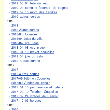
-
2019_06_04_fete_du_velo
-
2019_08_semaine_federale_ de_cognac
-
2019_09_10_mont_des_flandres
-
2019_autres_sorties
2018
-
2018
-
2018 Autres sorties
-
2018/04 Coquelles
-
2018/04 Joies du vélo
-
2018/04 Oye Plage
-
2018_04_08_oye_plage
-
2018_04_18_brevet_coquelles
-
2018_04_joie_du_velo
-
2018_autres_sorties
2017
-
2017
-
2017-autres_sorties
-
2017/09 Téléthon Coquelles
-
2017/09 Virades de l'espoir
-
2017_01_10_permanence_et_galette
-
2017_09_19_Telethon_Coquelles
-
2017_09_24_virades_de_l_espoir
-
2017_10_03_bergues
2016
-
2016