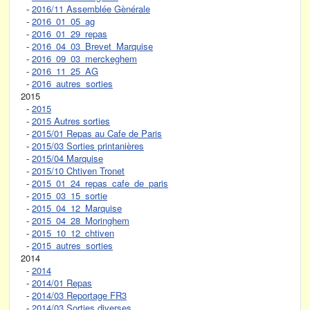
-
2016/11 Assemblée Gènérale
-
2016_01_05_ag
-
2016_01_29_repas
-
2016_04_03_Brevet_Marquise
-
2016_09_03_merckeghem
-
2016_11_25_AG
-
2016_autres_sorties
2015
-
2015
-
2015 Autres sorties
-
2015/01 Repas au Cafe de Paris
-
2015/03 Sorties printanières
-
2015/04 Marquise
-
2015/10 Chtiven Tronet
-
2015_01_24_repas_cafe_de_paris
-
2015_03_15_sortie
-
2015_04_12_Marquise
-
2015_04_28_Moringhem
-
2015_10_12_chtiven
-
2015_autres_sorties
2014
-
2014
-
2014/01 Repas
-
2014/03 Reportage FR3
-
2014/03 Sorties diverses