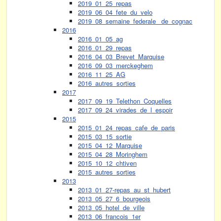
2019_01_25_repas
2019_06_04_fete_du_velo
2019_08_semaine_federale_ de_cognac
2016
2016_01_05_ag
2016_01_29_repas
2016_04_03_Brevet_Marquise
2016_09_03_merckeghem
2016_11_25_AG
2016_autres_sorties
2017
2017_09_19_Telethon_Coquelles
2017_09_24_virades_de_l_espoir
2015
2015_01_24_repas_cafe_de_paris
2015_03_15_sortie
2015_04_12_Marquise
2015_04_28_Moringhem
2015_10_12_chtiven
2015_autres_sorties
2013
2013_01_27-repas_au_st_hubert
2013_05_27_6_bourgeois
2013_05_hotel_de_ville
2013_06_francois_1er