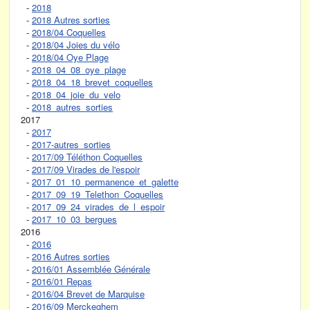
-
2018
-
2018 Autres sorties
-
2018/04 Coquelles
-
2018/04 Joies du vélo
-
2018/04 Oye Plage
-
2018_04_08_oye_plage
-
2018_04_18_brevet_coquelles
-
2018_04_joie_du_velo
-
2018_autres_sorties
2017
-
2017
-
2017-autres_sorties
-
2017/09 Téléthon Coquelles
-
2017/09 Virades de l'espoir
-
2017_01_10_permanence_et_galette
-
2017_09_19_Telethon_Coquelles
-
2017_09_24_virades_de_l_espoir
-
2017_10_03_bergues
2016
-
2016
-
2016 Autres sorties
-
2016/01 Assemblée Générale
-
2016/01 Repas
-
2016/04 Brevet de Marquise
-
2016/09 Merckeghem