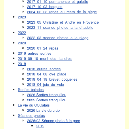
2017_01_10_permanence_et_galette
2017_10_03_bergues
2024_02_23_repas_au_resto_de_la_plage
2023
2023_05_Christine_et_Andre_en_Provence
2023_11_seance_photos_a_la_citadelle
2022
2022_03_seance_photos_a_la_plage
2020
2020_01_24_repas
2019_autres_sorties
2019_09_10_mont_des_flandres
2018
2018_autres_sorties
2018_04_08_oye_plage
2018_04_18_brevet_coquelles
2018_04_joie_du_velo
Sorties balades
2026 Sorties tranquillou
2025 Sorties tranquillou
La vie du CCCalais
2026 La vie du club
Séances photos
2026/03 Séance photo à la gare
2019