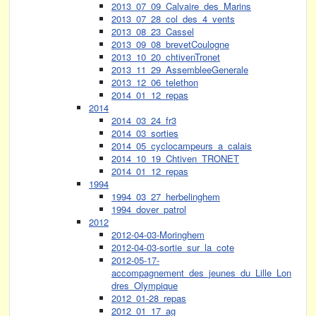
2013_07_09_Calvaire_des_Marins
2013_07_28_col_des_4_vents
2013_08_23_Cassel
2013_09_08_brevetCoulogne
2013_10_20_chtivenTronet
2013_11_29_AssembleeGenerale
2013_12_06_telethon
2014_01_12_repas
2014
2014_03_24_fr3
2014_03_sorties
2014_05_cyclocampeurs_a_calais
2014_10_19_Chtiven_TRONET
2014_01_12_repas
1994
1994_03_27_herbelinghem
1994_dover_patrol
2012
2012-04-03-Moringhem
2012-04-03-sortie_sur_la_cote
2012-05-17-
accompagnement_des_jeunes_du_Lille_Lon
dres_Olympique
2012_01-28_repas
2012_01_17_ag