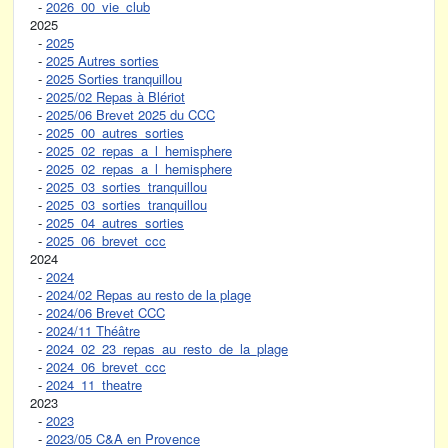
-
2026_00_vie_club
2025
-
2025
-
2025 Autres sorties
-
2025 Sorties tranquillou
-
2025/02 Repas à Blériot
-
2025/06 Brevet 2025 du CCC
-
2025_00_autres_sorties
-
2025_02_repas_a_l_hemisphere
-
2025_02_repas_a_l_hemisphere
-
2025_03_sorties_tranquillou
-
2025_03_sorties_tranquillou
-
2025_04_autres_sorties
-
2025_06_brevet_ccc
2024
-
2024
-
2024/02 Repas au resto de la plage
-
2024/06 Brevet CCC
-
2024/11 Théâtre
-
2024_02_23_repas_au_resto_de_la_plage
-
2024_06_brevet_ccc
-
2024_11_theatre
2023
-
2023
-
2023/05 C&A en Provence