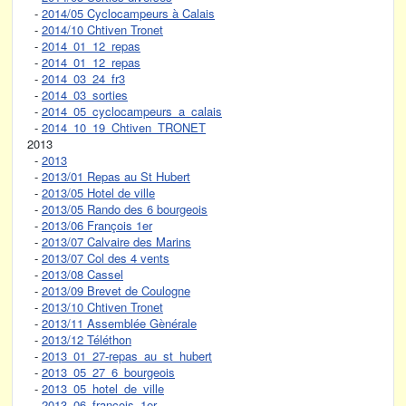
-
2014/05 Cyclocampeurs à Calais
-
2014/10 Chtiven Tronet
-
2014_01_12_repas
-
2014_01_12_repas
-
2014_03_24_fr3
-
2014_03_sorties
-
2014_05_cyclocampeurs_a_calais
-
2014_10_19_Chtiven_TRONET
2013
-
2013
-
2013/01 Repas au St Hubert
-
2013/05 Hotel de ville
-
2013/05 Rando des 6 bourgeois
-
2013/06 François 1er
-
2013/07 Calvaire des Marins
-
2013/07 Col des 4 vents
-
2013/08 Cassel
-
2013/09 Brevet de Coulogne
-
2013/10 Chtiven Tronet
-
2013/11 Assemblée Gènérale
-
2013/12 Téléthon
-
2013_01_27-repas_au_st_hubert
-
2013_05_27_6_bourgeois
-
2013_05_hotel_de_ville
-
2013_06_francois_1er