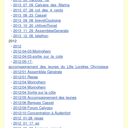
-
2013_07_09_Calvaire_des_Marins
-
2013_07_28_col_des_4_vents
-
2013_08_23_Cassel
-
2013_09_08_brevetCoulogne
-
2013_10_20_chtivenTronet
-
2013_11_29_AssembleeGenerale
-
2013_12_06_telethon
2012
-
2012
-
2012-04-03-Moringhem
-
2012-04-03-sortie_sur_la_cote
-
2012-05-17-
accompagnement_des_jeunes_du_Lille_Londres_Olympique
-
2012/01 Assemblée Générale
-
2012/01 Repas
-
2012/04 Moringhem
-
2012/04 Moringhem
-
2012/04 Sortie sur la côte
-
2012/05 Accompagnement des jeunes
-
2012/06 Bergues Cassel
-
2012/09 Forum Calypso
-
2012/10 Concentration à Audenfort
-
2012_01-28_repas
-
2012_01_17_ag