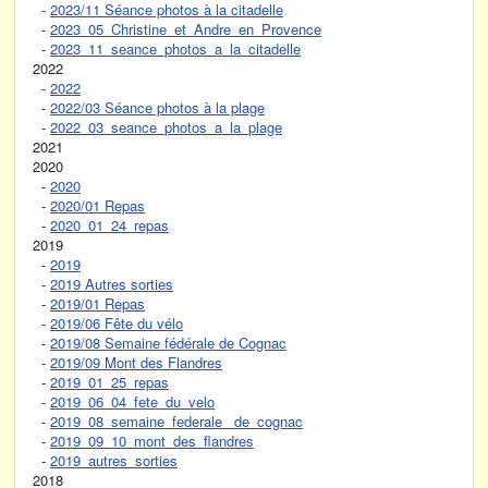
-
2023/11 Séance photos à la citadelle
-
2023_05_Christine_et_Andre_en_Provence
-
2023_11_seance_photos_a_la_citadelle
2022
-
2022
-
2022/03 Séance photos à la plage
-
2022_03_seance_photos_a_la_plage
2021
2020
-
2020
-
2020/01 Repas
-
2020_01_24_repas
2019
-
2019
-
2019 Autres sorties
-
2019/01 Repas
-
2019/06 Fête du vélo
-
2019/08 Semaine fédérale de Cognac
-
2019/09 Mont des Flandres
-
2019_01_25_repas
-
2019_06_04_fete_du_velo
-
2019_08_semaine_federale_ de_cognac
-
2019_09_10_mont_des_flandres
-
2019_autres_sorties
2018