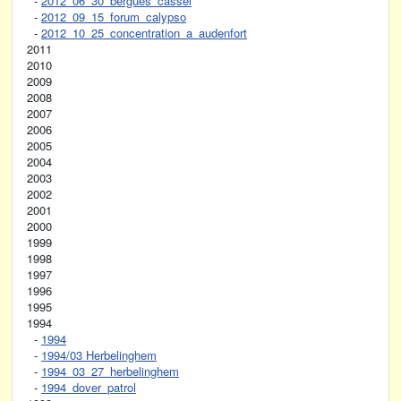
-
2012_06_30_bergues_cassel
-
2012_09_15_forum_calypso
-
2012_10_25_concentration_a_audenfort
2011
2010
2009
2008
2007
2006
2005
2004
2003
2002
2001
2000
1999
1998
1997
1996
1995
1994
-
1994
-
1994/03 Herbelinghem
-
1994_03_27_herbelinghem
-
1994_dover_patrol