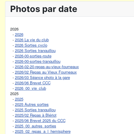
Photos par date
2026
-
2026
-
2026 La vie du club
-
2026 Sorties cyclo
-
2026 Sorties tranquillou
-
2026-00-sorties-route
-
2026-00-sorties-tranquillou
-
2026-02-20-repas-au-vieux-fourneaux
-
2026/02 Repas au Vieux Fourneaux
-
2026/03 Séance photo à la gare
-
2026/06 Brevet CCC
-
2026_00_vie_club
2025
-
2025
-
2025 Autres sorties
-
2025 Sorties tranquillou
-
2025/02 Repas à Blériot
-
2025/06 Brevet 2025 du CCC
-
2025_00_autres_sorties
-
2025_02_repas_a_l_hemisphere