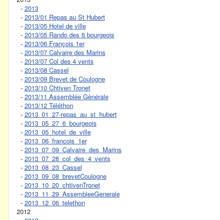
-
2013
-
2013/01 Repas au St Hubert
-
2013/05 Hotel de ville
-
2013/05 Rando des 6 bourgeois
-
2013/06 François 1er
-
2013/07 Calvaire des Marins
-
2013/07 Col des 4 vents
-
2013/08 Cassel
-
2013/09 Brevet de Coulogne
-
2013/10 Chtiven Tronet
-
2013/11 Assemblée Gènérale
-
2013/12 Téléthon
-
2013_01_27-repas_au_st_hubert
-
2013_05_27_6_bourgeois
-
2013_05_hotel_de_ville
-
2013_06_francois_1er
-
2013_07_09_Calvaire_des_Marins
-
2013_07_28_col_des_4_vents
-
2013_08_23_Cassel
-
2013_09_08_brevetCoulogne
-
2013_10_20_chtivenTronet
-
2013_11_29_AssembleeGenerale
-
2013_12_06_telethon
2012