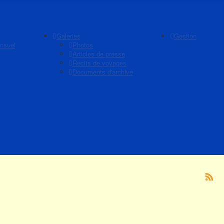
Galeries
Gestion
nsuel
Photos
Articles de presse
Récits de voyages
Documents d'archive