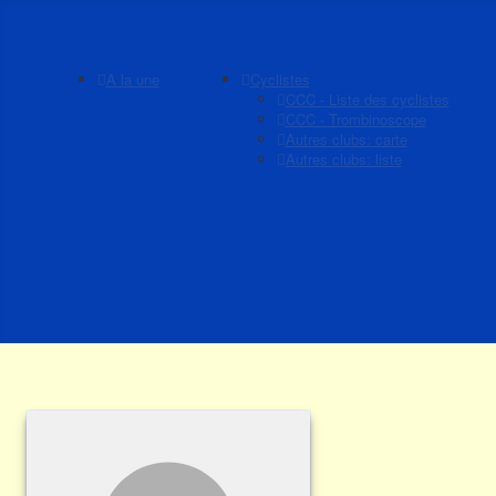
A la une
Cyclistes
CCC - Liste des cyclistes
CCC - Trombinoscope
Autres clubs: carte
Autres clubs: liste