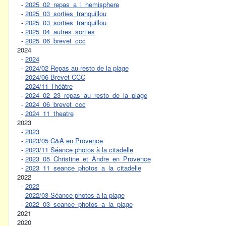
-
2025_02_repas_a_l_hemisphere
-
2025_03_sorties_tranquillou
-
2025_03_sorties_tranquillou
-
2025_04_autres_sorties
-
2025_06_brevet_ccc
2024
-
2024
-
2024/02 Repas au resto de la plage
-
2024/06 Brevet CCC
-
2024/11 Théâtre
-
2024_02_23_repas_au_resto_de_la_plage
-
2024_06_brevet_ccc
-
2024_11_theatre
2023
-
2023
-
2023/05 C&A en Provence
-
2023/11 Séance photos à la citadelle
-
2023_05_Christine_et_Andre_en_Provence
-
2023_11_seance_photos_a_la_citadelle
2022
-
2022
-
2022/03 Séance photos à la plage
-
2022_03_seance_photos_a_la_plage
2021
2020