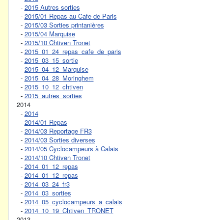
-
2015 Autres sorties
-
2015/01 Repas au Cafe de Paris
-
2015/03 Sorties printanières
-
2015/04 Marquise
-
2015/10 Chtiven Tronet
-
2015_01_24_repas_cafe_de_paris
-
2015_03_15_sortie
-
2015_04_12_Marquise
-
2015_04_28_Moringhem
-
2015_10_12_chtiven
-
2015_autres_sorties
2014
-
2014
-
2014/01 Repas
-
2014/03 Reportage FR3
-
2014/03 Sorties diverses
-
2014/05 Cyclocampeurs à Calais
-
2014/10 Chtiven Tronet
-
2014_01_12_repas
-
2014_01_12_repas
-
2014_03_24_fr3
-
2014_03_sorties
-
2014_05_cyclocampeurs_a_calais
-
2014_10_19_Chtiven_TRONET
2013