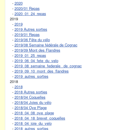
-
2020
-
2020/01 Repas
-
2020_01_24_repas
2019
-
2019
-
2019 Autres sorties
-
2019/01 Repas
-
2019/06 Fête du vélo
-
2019/08 Semaine fédérale de Cognac
-
2019/09 Mont des Flandres
-
2019_01_25_repas
-
2019_06_04_fete_du_velo
-
2019_08_semaine_federale_ de_cognac
-
2019_09_10_mont_des_flandres
-
2019_autres_sorties
2018
-
2018
-
2018 Autres sorties
-
2018/04 Coquelles
-
2018/04 Joies du vélo
-
2018/04 Oye Plage
-
2018_04_08_oye_plage
-
2018_04_18_brevet_coquelles
-
2018_04_joie_du_velo
-
2018_autres_sorties