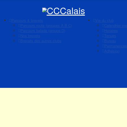
Parcours & brevets
Vie du club
Parcours route (groupes A B C)
Calendrier me
Parcours balade (groupe D)
Horaires
Nos brevets
Tenues
Brevets des autres clubs
Bureau
Permanences
Adhésion