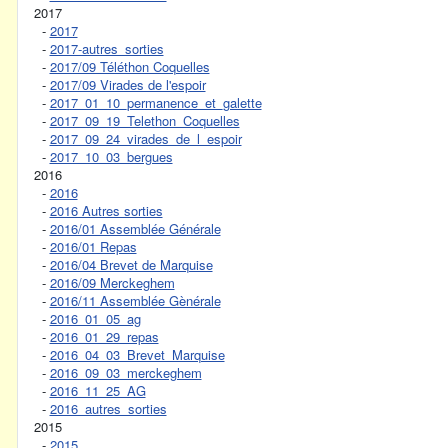
2017
-
2017
-
2017-autres_sorties
-
2017/09 Téléthon Coquelles
-
2017/09 Virades de l'espoir
-
2017_01_10_permanence_et_galette
-
2017_09_19_Telethon_Coquelles
-
2017_09_24_virades_de_l_espoir
-
2017_10_03_bergues
2016
-
2016
-
2016 Autres sorties
-
2016/01 Assemblée Générale
-
2016/01 Repas
-
2016/04 Brevet de Marquise
-
2016/09 Merckeghem
-
2016/11 Assemblée Gènérale
-
2016_01_05_ag
-
2016_01_29_repas
-
2016_04_03_Brevet_Marquise
-
2016_09_03_merckeghem
-
2016_11_25_AG
-
2016_autres_sorties
2015
-
2015