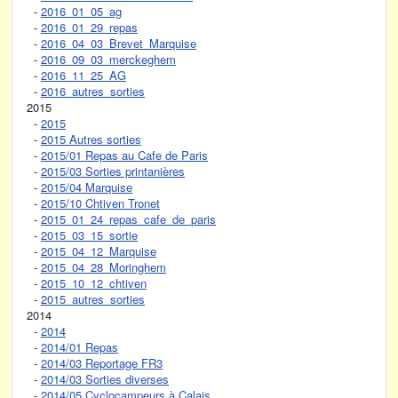
-
2016_01_05_ag
-
2016_01_29_repas
-
2016_04_03_Brevet_Marquise
-
2016_09_03_merckeghem
-
2016_11_25_AG
-
2016_autres_sorties
2015
-
2015
-
2015 Autres sorties
-
2015/01 Repas au Cafe de Paris
-
2015/03 Sorties printanières
-
2015/04 Marquise
-
2015/10 Chtiven Tronet
-
2015_01_24_repas_cafe_de_paris
-
2015_03_15_sortie
-
2015_04_12_Marquise
-
2015_04_28_Moringhem
-
2015_10_12_chtiven
-
2015_autres_sorties
2014
-
2014
-
2014/01 Repas
-
2014/03 Reportage FR3
-
2014/03 Sorties diverses
-
2014/05 Cyclocampeurs à Calais