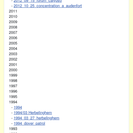
-
2012_09_15_forum_calypso
-
2012_10_25_concentration_a_audenfort
2011
2010
2009
2008
2007
2006
2005
2004
2003
2002
2001
2000
1999
1998
1997
1996
1995
1994
-
1994
-
1994/03 Herbelinghem
-
1994_03_27_herbelinghem
-
1994_dover_patrol
1993