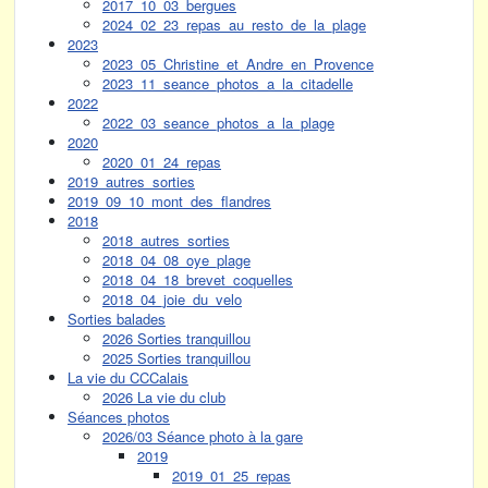
2017_10_03_bergues
2024_02_23_repas_au_resto_de_la_plage
2023
2023_05_Christine_et_Andre_en_Provence
2023_11_seance_photos_a_la_citadelle
2022
2022_03_seance_photos_a_la_plage
2020
2020_01_24_repas
2019_autres_sorties
2019_09_10_mont_des_flandres
2018
2018_autres_sorties
2018_04_08_oye_plage
2018_04_18_brevet_coquelles
2018_04_joie_du_velo
Sorties balades
2026 Sorties tranquillou
2025 Sorties tranquillou
La vie du CCCalais
2026 La vie du club
Séances photos
2026/03 Séance photo à la gare
2019
2019_01_25_repas