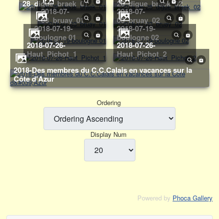
28_digue_braek_01
28_digue_braek_02
2018-07-
2018-07-
03_bruay_01
03_bruay_02
2018-07-19-
2018-07-19-
boulogne 01
boulogne 02
2018-07-26-
2018-07-26-
Haut_Pichot_1
Haut_Pichot_2
2018-Des membres du C.C.Calais en vacances sur la
Côte d'Azur
Ordering
Display Num
Powered by
Phoca Gallery