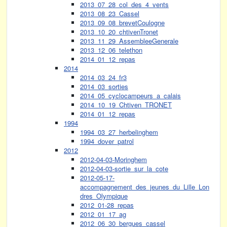
2013_07_28_col_des_4_vents
2013_08_23_Cassel
2013_09_08_brevetCoulogne
2013_10_20_chtivenTronet
2013_11_29_AssembleeGenerale
2013_12_06_telethon
2014_01_12_repas
2014
2014_03_24_fr3
2014_03_sorties
2014_05_cyclocampeurs_a_calais
2014_10_19_Chtiven_TRONET
2014_01_12_repas
1994
1994_03_27_herbelinghem
1994_dover_patrol
2012
2012-04-03-Moringhem
2012-04-03-sortie_sur_la_cote
2012-05-17-
accompagnement_des_jeunes_du_Lille_Lon
dres_Olympique
2012_01-28_repas
2012_01_17_ag
2012_06_30_bergues_cassel