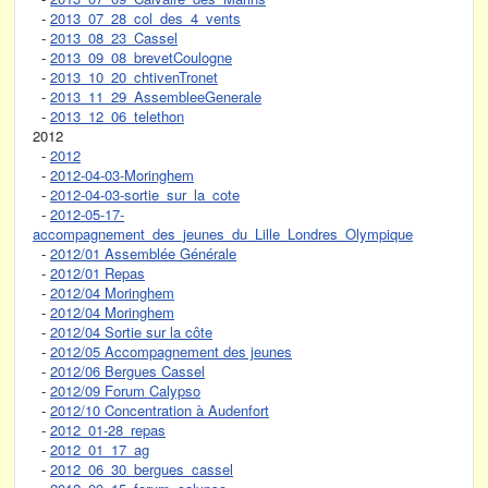
-
2013_07_28_col_des_4_vents
-
2013_08_23_Cassel
-
2013_09_08_brevetCoulogne
-
2013_10_20_chtivenTronet
-
2013_11_29_AssembleeGenerale
-
2013_12_06_telethon
2012
-
2012
-
2012-04-03-Moringhem
-
2012-04-03-sortie_sur_la_cote
-
2012-05-17-
accompagnement_des_jeunes_du_Lille_Londres_Olympique
-
2012/01 Assemblée Générale
-
2012/01 Repas
-
2012/04 Moringhem
-
2012/04 Moringhem
-
2012/04 Sortie sur la côte
-
2012/05 Accompagnement des jeunes
-
2012/06 Bergues Cassel
-
2012/09 Forum Calypso
-
2012/10 Concentration à Audenfort
-
2012_01-28_repas
-
2012_01_17_ag
-
2012_06_30_bergues_cassel