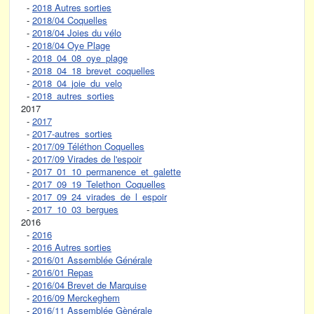
-
2018 Autres sorties
-
2018/04 Coquelles
-
2018/04 Joies du vélo
-
2018/04 Oye Plage
-
2018_04_08_oye_plage
-
2018_04_18_brevet_coquelles
-
2018_04_joie_du_velo
-
2018_autres_sorties
2017
-
2017
-
2017-autres_sorties
-
2017/09 Téléthon Coquelles
-
2017/09 Virades de l'espoir
-
2017_01_10_permanence_et_galette
-
2017_09_19_Telethon_Coquelles
-
2017_09_24_virades_de_l_espoir
-
2017_10_03_bergues
2016
-
2016
-
2016 Autres sorties
-
2016/01 Assemblée Générale
-
2016/01 Repas
-
2016/04 Brevet de Marquise
-
2016/09 Merckeghem
-
2016/11 Assemblée Gènérale