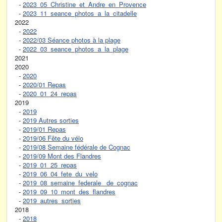
-
2023_05_Christine_et_Andre_en_Provence
-
2023_11_seance_photos_a_la_citadelle
2022
-
2022
-
2022/03 Séance photos à la plage
-
2022_03_seance_photos_a_la_plage
2021
2020
-
2020
-
2020/01 Repas
-
2020_01_24_repas
2019
-
2019
-
2019 Autres sorties
-
2019/01 Repas
-
2019/06 Fête du vélo
-
2019/08 Semaine fédérale de Cognac
-
2019/09 Mont des Flandres
-
2019_01_25_repas
-
2019_06_04_fete_du_velo
-
2019_08_semaine_federale_ de_cognac
-
2019_09_10_mont_des_flandres
-
2019_autres_sorties
2018
-
2018