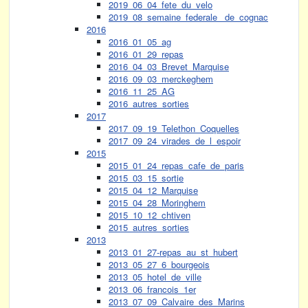
2019_06_04_fete_du_velo
2019_08_semaine_federale_ de_cognac
2016
2016_01_05_ag
2016_01_29_repas
2016_04_03_Brevet_Marquise
2016_09_03_merckeghem
2016_11_25_AG
2016_autres_sorties
2017
2017_09_19_Telethon_Coquelles
2017_09_24_virades_de_l_espoir
2015
2015_01_24_repas_cafe_de_paris
2015_03_15_sortie
2015_04_12_Marquise
2015_04_28_Moringhem
2015_10_12_chtiven
2015_autres_sorties
2013
2013_01_27-repas_au_st_hubert
2013_05_27_6_bourgeois
2013_05_hotel_de_ville
2013_06_francois_1er
2013_07_09_Calvaire_des_Marins