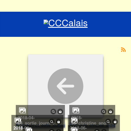
2018-04-
2018-
24_sortie_journee
05_christine_andre
2018-06-
2018-06-