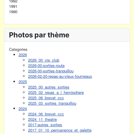
1992
1991
1990
Photos par thème
Categories
2026
2026_00_vie_club
2026-00-sorties-route
2026-00-sorties-tranquillou
2026-02-20-repas-au-vieux-fourneaux
2025
2025_00_autres_sorties
2025_02_repas_a_l_hemisphere
2025_06_brevet_ccc
2025_03_sorties_tranquillou
2024
2024_06_brevet_ccc
2024_11_theatre
2017-autres_sorties
2017_01_10_permanence_et_galette