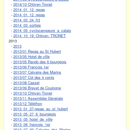
-
2014/10 Chtiven Tronet
-
2014_01_12_repas
-
2014_01_12_repas
-
2014_03_24_fr3
-
2014_03_sorties
-
2014_05_cyclocampeurs_a_calais
-
2014_10_19_Chtiven_TRONET
2013
-
2013
-
2013/01 Repas au St Hubert
-
2013/05 Hotel de ville
-
2013/05 Rando des 6 bourgeois
-
2013/06 François 1er
-
2013/07 Calvaire des Marins
-
2013/07 Col des 4 vents
-
2013/08 Cassel
-
2013/09 Brevet de Coulogne
-
2013/10 Chtiven Tronet
-
2013/11 Assemblée Gènérale
-
2013/12 Téléthon
-
2013_01_27-repas_au_st_hubert
-
2013_05_27_6_bourgeois
-
2013_05_hotel_de_ville
-
2013_06_francois_1er
-
2013_07_09_Calvaire_des_Marins