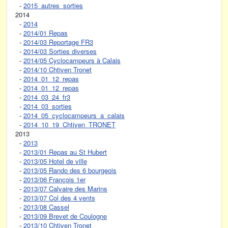
-
2015_autres_sorties
2014
-
2014
-
2014/01 Repas
-
2014/03 Reportage FR3
-
2014/03 Sorties diverses
-
2014/05 Cyclocampeurs à Calais
-
2014/10 Chtiven Tronet
-
2014_01_12_repas
-
2014_01_12_repas
-
2014_03_24_fr3
-
2014_03_sorties
-
2014_05_cyclocampeurs_a_calais
-
2014_10_19_Chtiven_TRONET
2013
-
2013
-
2013/01 Repas au St Hubert
-
2013/05 Hotel de ville
-
2013/05 Rando des 6 bourgeois
-
2013/06 François 1er
-
2013/07 Calvaire des Marins
-
2013/07 Col des 4 vents
-
2013/08 Cassel
-
2013/09 Brevet de Coulogne
-
2013/10 Chtiven Tronet