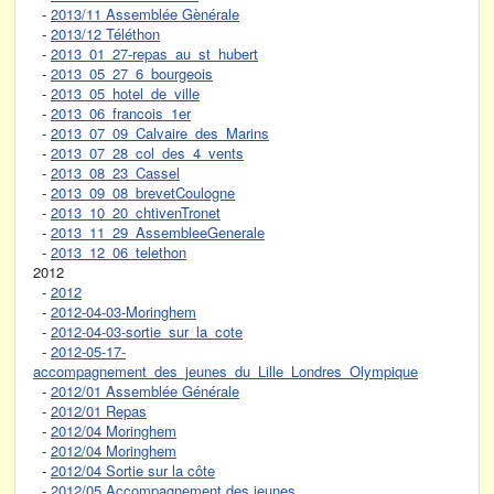
-
2013/11 Assemblée Gènérale
-
2013/12 Téléthon
-
2013_01_27-repas_au_st_hubert
-
2013_05_27_6_bourgeois
-
2013_05_hotel_de_ville
-
2013_06_francois_1er
-
2013_07_09_Calvaire_des_Marins
-
2013_07_28_col_des_4_vents
-
2013_08_23_Cassel
-
2013_09_08_brevetCoulogne
-
2013_10_20_chtivenTronet
-
2013_11_29_AssembleeGenerale
-
2013_12_06_telethon
2012
-
2012
-
2012-04-03-Moringhem
-
2012-04-03-sortie_sur_la_cote
-
2012-05-17-
accompagnement_des_jeunes_du_Lille_Londres_Olympique
-
2012/01 Assemblée Générale
-
2012/01 Repas
-
2012/04 Moringhem
-
2012/04 Moringhem
-
2012/04 Sortie sur la côte
-
2012/05 Accompagnement des jeunes