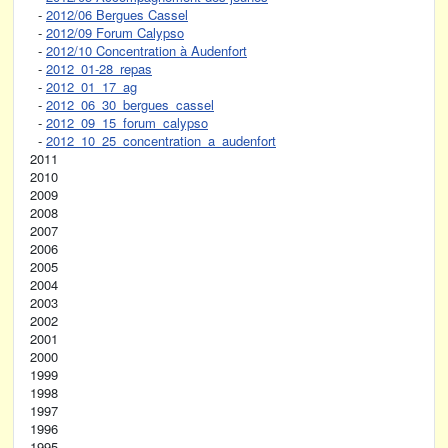
-
2012/06 Bergues Cassel
-
2012/09 Forum Calypso
-
2012/10 Concentration à Audenfort
-
2012_01-28_repas
-
2012_01_17_ag
-
2012_06_30_bergues_cassel
-
2012_09_15_forum_calypso
-
2012_10_25_concentration_a_audenfort
2011
2010
2009
2008
2007
2006
2005
2004
2003
2002
2001
2000
1999
1998
1997
1996
1995