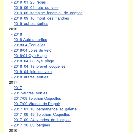
-
2019_01_25_repas
-
2019_06_04_fete_du_velo
-
2019_08_semaine_federale_ de_cognac
-
2019_09_10_mont_des_flandres
-
2019_autres_sorties
2018
-
2018
-
2018 Autres sorties
-
2018/04 Coquelles
-
2018/04 Joies du vélo
-
2018/04 Oye Plage
-
2018_04_08_oye_plage
-
2018_04_18_brevet_coquelles
-
2018_04_joie_du_velo
-
2018_autres_sorties
2017
-
2017
-
2017-autres_sorties
-
2017/09 Téléthon Coquelles
-
2017/09 Virades de l'espoir
-
2017_01_10_permanence_et_galette
-
2017_09_19_Telethon_Coquelles
-
2017_09_24_virades_de_l_espoir
-
2017_10_03_bergues
2016