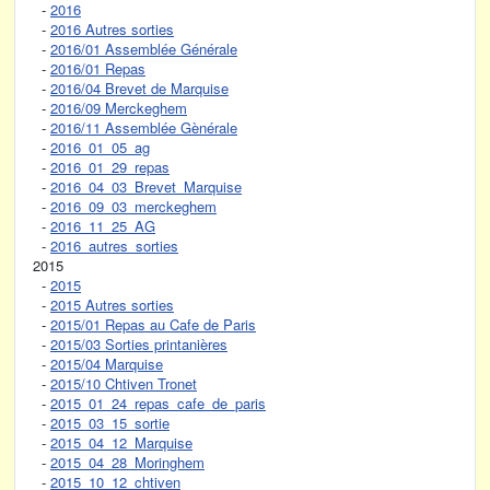
-
2016
-
2016 Autres sorties
-
2016/01 Assemblée Générale
-
2016/01 Repas
-
2016/04 Brevet de Marquise
-
2016/09 Merckeghem
-
2016/11 Assemblée Gènérale
-
2016_01_05_ag
-
2016_01_29_repas
-
2016_04_03_Brevet_Marquise
-
2016_09_03_merckeghem
-
2016_11_25_AG
-
2016_autres_sorties
2015
-
2015
-
2015 Autres sorties
-
2015/01 Repas au Cafe de Paris
-
2015/03 Sorties printanières
-
2015/04 Marquise
-
2015/10 Chtiven Tronet
-
2015_01_24_repas_cafe_de_paris
-
2015_03_15_sortie
-
2015_04_12_Marquise
-
2015_04_28_Moringhem
-
2015_10_12_chtiven