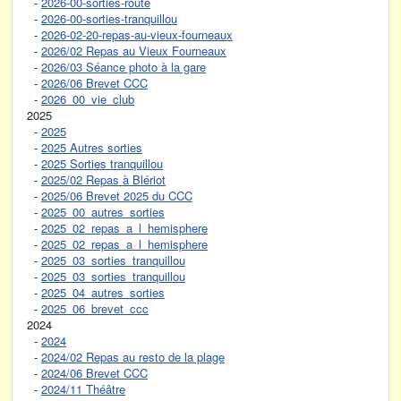
-
2026-00-sorties-route
-
2026-00-sorties-tranquillou
-
2026-02-20-repas-au-vieux-fourneaux
-
2026/02 Repas au Vieux Fourneaux
-
2026/03 Séance photo à la gare
-
2026/06 Brevet CCC
-
2026_00_vie_club
2025
-
2025
-
2025 Autres sorties
-
2025 Sorties tranquillou
-
2025/02 Repas à Blériot
-
2025/06 Brevet 2025 du CCC
-
2025_00_autres_sorties
-
2025_02_repas_a_l_hemisphere
-
2025_02_repas_a_l_hemisphere
-
2025_03_sorties_tranquillou
-
2025_03_sorties_tranquillou
-
2025_04_autres_sorties
-
2025_06_brevet_ccc
2024
-
2024
-
2024/02 Repas au resto de la plage
-
2024/06 Brevet CCC
-
2024/11 Théâtre