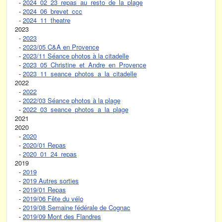
-
2024_02_23_repas_au_resto_de_la_plage
-
2024_06_brevet_ccc
-
2024_11_theatre
2023
-
2023
-
2023/05 C&A en Provence
-
2023/11 Séance photos à la citadelle
-
2023_05_Christine_et_Andre_en_Provence
-
2023_11_seance_photos_a_la_citadelle
2022
-
2022
-
2022/03 Séance photos à la plage
-
2022_03_seance_photos_a_la_plage
2021
2020
-
2020
-
2020/01 Repas
-
2020_01_24_repas
2019
-
2019
-
2019 Autres sorties
-
2019/01 Repas
-
2019/06 Fête du vélo
-
2019/08 Semaine fédérale de Cognac
-
2019/09 Mont des Flandres