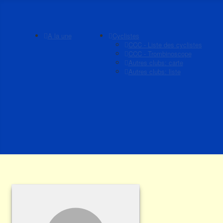
A la une
Cyclistes
CCC - Liste des cyclistes
CCC - Trombinoscope
Autres clubs: carte
Autres clubs: liste