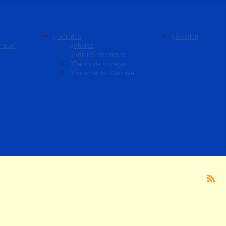
Galeries
Gestion
nsuel
Photos
Articles de presse
Récits de voyages
Documents d'archive