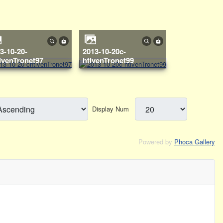
2013-10-20c-
ivenTronet97
htivenTronet99
Display Num
Powered by
Phoca Gallery