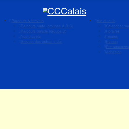
Parcours & brevets
Vie du club
Parcours route (groupes A B C)
Calendrier me
Parcours balade (groupe D)
Horaires
Nos brevets
Tenues
Brevets des autres clubs
Bureau
Permanences
Adhésion