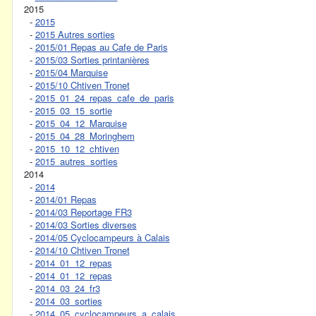
2015
-
2015
-
2015 Autres sorties
-
2015/01 Repas au Cafe de Paris
-
2015/03 Sorties printanières
-
2015/04 Marquise
-
2015/10 Chtiven Tronet
-
2015_01_24_repas_cafe_de_paris
-
2015_03_15_sortie
-
2015_04_12_Marquise
-
2015_04_28_Moringhem
-
2015_10_12_chtiven
-
2015_autres_sorties
2014
-
2014
-
2014/01 Repas
-
2014/03 Reportage FR3
-
2014/03 Sorties diverses
-
2014/05 Cyclocampeurs à Calais
-
2014/10 Chtiven Tronet
-
2014_01_12_repas
-
2014_01_12_repas
-
2014_03_24_fr3
-
2014_03_sorties
-
2014_05_cyclocampeurs_a_calais