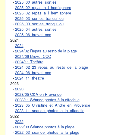
-
2025_00_autres_sorties
-
2025_02_repas_a_l_hemisphere
-
2025_02_repas_a_l_hemisphere
-
2025_03_sorties_tranquillou
-
2025_03_sorties_tranquillou
-
2025_04_autres_sorties
-
2025_06_brevet_ccc
2024
-
2024
-
2024/02 Repas au resto de la plage
-
2024/06 Brevet CCC
-
2024/11 Théâtre
-
2024_02_23_repas_au_resto_de_la_plage
-
2024_06_brevet_ccc
-
2024_11_theatre
2023
-
2023
-
2023/05 C&A en Provence
-
2023/11 Séance photos à la citadelle
-
2023_05_Christine_et_Andre_en_Provence
-
2023_11_seance_photos_a_la_citadelle
2022
-
2022
-
2022/03 Séance photos à la plage
-
2022_03_seance_photos_a_la_plage