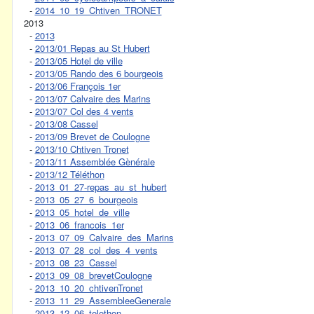
-
2014_10_19_Chtiven_TRONET
2013
-
2013
-
2013/01 Repas au St Hubert
-
2013/05 Hotel de ville
-
2013/05 Rando des 6 bourgeois
-
2013/06 François 1er
-
2013/07 Calvaire des Marins
-
2013/07 Col des 4 vents
-
2013/08 Cassel
-
2013/09 Brevet de Coulogne
-
2013/10 Chtiven Tronet
-
2013/11 Assemblée Gènérale
-
2013/12 Téléthon
-
2013_01_27-repas_au_st_hubert
-
2013_05_27_6_bourgeois
-
2013_05_hotel_de_ville
-
2013_06_francois_1er
-
2013_07_09_Calvaire_des_Marins
-
2013_07_28_col_des_4_vents
-
2013_08_23_Cassel
-
2013_09_08_brevetCoulogne
-
2013_10_20_chtivenTronet
-
2013_11_29_AssembleeGenerale
-
2013_12_06_telethon