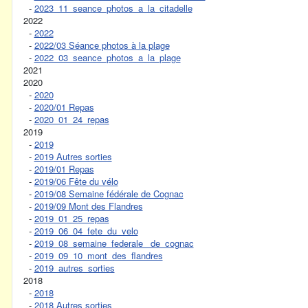
-
2023_11_seance_photos_a_la_citadelle
2022
-
2022
-
2022/03 Séance photos à la plage
-
2022_03_seance_photos_a_la_plage
2021
2020
-
2020
-
2020/01 Repas
-
2020_01_24_repas
2019
-
2019
-
2019 Autres sorties
-
2019/01 Repas
-
2019/06 Fête du vélo
-
2019/08 Semaine fédérale de Cognac
-
2019/09 Mont des Flandres
-
2019_01_25_repas
-
2019_06_04_fete_du_velo
-
2019_08_semaine_federale_ de_cognac
-
2019_09_10_mont_des_flandres
-
2019_autres_sorties
2018
-
2018
-
2018 Autres sorties