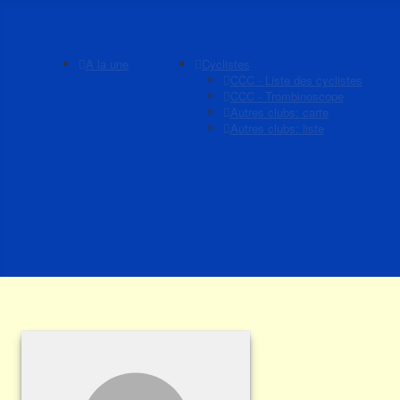
A la une
Cyclistes
CCC - Liste des cyclistes
CCC - Trombinoscope
Autres clubs: carte
Autres clubs: liste