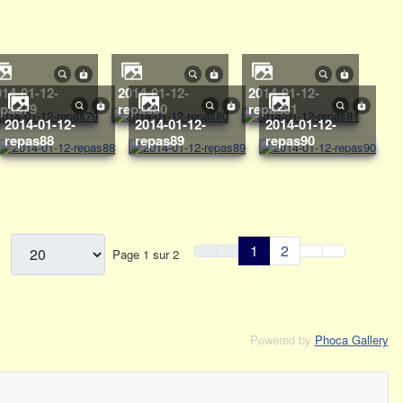
2014-01-12-
2014-01-12-
epas79
repas80
repas81
2014-01-12-
2014-01-12-
2014-01-12-
repas88
repas89
repas90
1
2
m
Page 1 sur 2
Powered by
Phoca Gallery