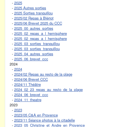
-
2025
-
2025 Autres sorties
-
2025 Sorties tranquillou
-
2025/02 Repas à Blériot
-
2025/06 Brevet 2025 du CCC
-
2025_00_autres_sorties
-
2025_02_repas_a_l_hemisphere
-
2025_02_repas_a_l_hemisphere
-
2025_03_sorties_tranquillou
-
2025_03_sorties_tranquillou
-
2025_04_autres_sorties
-
2025_06_brevet_ccc
2024
-
2024
-
2024/02 Repas au resto de la plage
-
2024/06 Brevet CCC
-
2024/11 Théâtre
-
2024_02_23_repas_au_resto_de_la_plage
-
2024_06_brevet_ccc
-
2024_11_theatre
2023
-
2023
-
2023/05 C&A en Provence
-
2023/11 Séance photos à la citadelle
-
2023_05_Christine_et_Andre_en_Provence