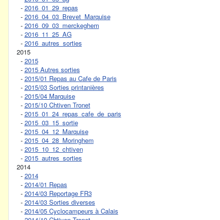
-
2016_01_29_repas
-
2016_04_03_Brevet_Marquise
-
2016_09_03_merckeghem
-
2016_11_25_AG
-
2016_autres_sorties
2015
-
2015
-
2015 Autres sorties
-
2015/01 Repas au Cafe de Paris
-
2015/03 Sorties printanières
-
2015/04 Marquise
-
2015/10 Chtiven Tronet
-
2015_01_24_repas_cafe_de_paris
-
2015_03_15_sortie
-
2015_04_12_Marquise
-
2015_04_28_Moringhem
-
2015_10_12_chtiven
-
2015_autres_sorties
2014
-
2014
-
2014/01 Repas
-
2014/03 Reportage FR3
-
2014/03 Sorties diverses
-
2014/05 Cyclocampeurs à Calais
-
2014/10 Chtiven Tronet