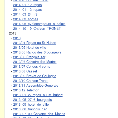
-
2014_01_12_repas
-
2014_01_12_repas
-
2014_03_24_fr3
-
2014_03_sorties
-
2014_05_cyclocampeurs_a_calais
-
2014_10_19_Chtiven_TRONET
2013
-
2013
-
2013/01 Repas au St Hubert
-
2013/05 Hotel de ville
-
2013/05 Rando des 6 bourgeois
-
2013/06 François 1er
-
2013/07 Calvaire des Marins
-
2013/07 Col des 4 vents
-
2013/08 Cassel
-
2013/09 Brevet de Coulogne
-
2013/10 Chtiven Tronet
-
2013/11 Assemblée Gènérale
-
2013/12 Téléthon
-
2013_01_27-repas_au_st_hubert
-
2013_05_27_6_bourgeois
-
2013_05_hotel_de_ville
-
2013_06_francois_1er
-
2013_07_09_Calvaire_des_Marins