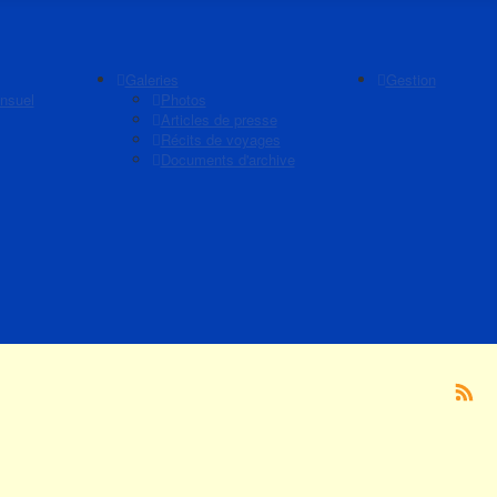
Galeries
Gestion
nsuel
Photos
Articles de presse
Récits de voyages
Documents d'archive