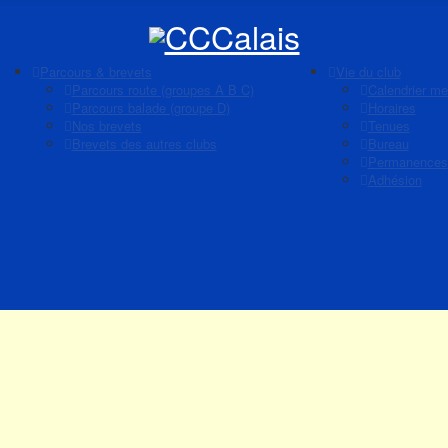
Parcours & brevets
Vie du club
Parcours route (groupes A B C)
Calendrier me
Parcours balade (groupe D)
Horaires
Nos brevets
Tenues
Brevets des autres clubs
Bureau
Permanences
Adhésion