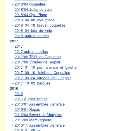
-
2018/04 Coquelles
-
2018/04 Joies du vélo
-
2018/04 Oye Plage
-
2018_04_08_oye_plage
-
2018_04_18_brevet_coquelles
-
2018_04_joie_du_velo
-
2018_autres_sorties
2017
-
2017
-
2017-autres_sorties
-
2017/09 Téléthon Coquelles
-
2017/09 Virades de l'espoir
-
2017_01_10_permanence_et_galette
-
2017_09_19_Telethon_Coquelles
-
2017_09_24_virades_de_l_espoir
-
2017_10_03_bergues
2016
-
2016
-
2016 Autres sorties
-
2016/01 Assemblée Générale
-
2016/01 Repas
-
2016/04 Brevet de Marquise
-
2016/09 Merckeghem
-
2016/11 Assemblée Gènérale
-
2016_01_05_ag