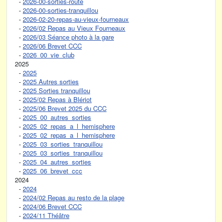
-
2026-00-sorties-route
-
2026-00-sorties-tranquillou
-
2026-02-20-repas-au-vieux-fourneaux
-
2026/02 Repas au Vieux Fourneaux
-
2026/03 Séance photo à la gare
-
2026/06 Brevet CCC
-
2026_00_vie_club
2025
-
2025
-
2025 Autres sorties
-
2025 Sorties tranquillou
-
2025/02 Repas à Blériot
-
2025/06 Brevet 2025 du CCC
-
2025_00_autres_sorties
-
2025_02_repas_a_l_hemisphere
-
2025_02_repas_a_l_hemisphere
-
2025_03_sorties_tranquillou
-
2025_03_sorties_tranquillou
-
2025_04_autres_sorties
-
2025_06_brevet_ccc
2024
-
2024
-
2024/02 Repas au resto de la plage
-
2024/06 Brevet CCC
-
2024/11 Théâtre