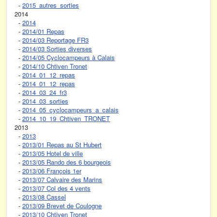
-
2015_autres_sorties
2014
-
2014
-
2014/01 Repas
-
2014/03 Reportage FR3
-
2014/03 Sorties diverses
-
2014/05 Cyclocampeurs à Calais
-
2014/10 Chtiven Tronet
-
2014_01_12_repas
-
2014_01_12_repas
-
2014_03_24_fr3
-
2014_03_sorties
-
2014_05_cyclocampeurs_a_calais
-
2014_10_19_Chtiven_TRONET
2013
-
2013
-
2013/01 Repas au St Hubert
-
2013/05 Hotel de ville
-
2013/05 Rando des 6 bourgeois
-
2013/06 François 1er
-
2013/07 Calvaire des Marins
-
2013/07 Col des 4 vents
-
2013/08 Cassel
-
2013/09 Brevet de Coulogne
-
2013/10 Chtiven Tronet