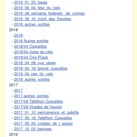
-
2019_01_25_repas
-
2019_06_04_fete_du_velo
-
2019_08_semaine_federale_ de_cognac
-
2019_09_10_mont_des_flandres
-
2019_autres_sorties
2018
-
2018
-
2018 Autres sorties
-
2018/04 Coquelles
-
2018/04 Joies du vélo
-
2018/04 Oye Plage
-
2018_04_08_oye_plage
-
2018_04_18_brevet_coquelles
-
2018_04_joie_du_velo
-
2018_autres_sorties
2017
-
2017
-
2017-autres_sorties
-
2017/09 Téléthon Coquelles
-
2017/09 Virades de l'espoir
-
2017_01_10_permanence_et_galette
-
2017_09_19_Telethon_Coquelles
-
2017_09_24_virades_de_l_espoir
-
2017_10_03_bergues
2016