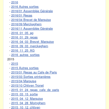
-
2016
-
2016 Autres sorties
-
2016/01 Assemblée Générale
-
2016/01 Repas
-
2016/04 Brevet de Marquise
-
2016/09 Merckeghem
-
2016/11 Assemblée Gènérale
-
2016_01_05_ag
-
2016_01_29_repas
-
2016_04_03_Brevet_Marquise
-
2016_09_03_merckeghem
-
2016_11_25_AG
-
2016_autres_sorties
2015
-
2015
-
2015 Autres sorties
-
2015/01 Repas au Cafe de Paris
-
2015/03 Sorties printanières
-
2015/04 Marquise
-
2015/10 Chtiven Tronet
-
2015_01_24_repas_cafe_de_paris
-
2015_03_15_sortie
-
2015_04_12_Marquise
-
2015_04_28_Moringhem
-
2015_10_12_chtiven