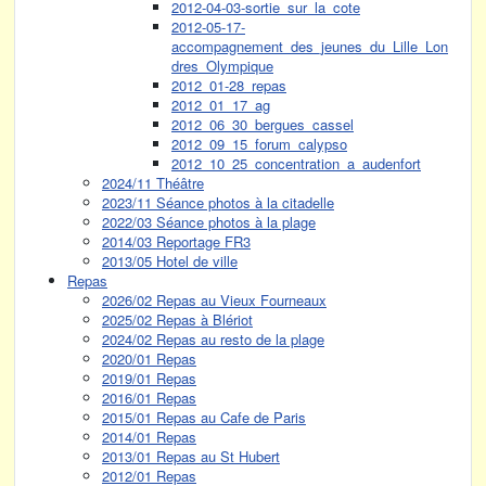
2012-04-03-sortie_sur_la_cote
2012-05-17-
accompagnement_des_jeunes_du_Lille_Lon
dres_Olympique
2012_01-28_repas
2012_01_17_ag
2012_06_30_bergues_cassel
2012_09_15_forum_calypso
2012_10_25_concentration_a_audenfort
2024/11 Théâtre
2023/11 Séance photos à la citadelle
2022/03 Séance photos à la plage
2014/03 Reportage FR3
2013/05 Hotel de ville
Repas
2026/02 Repas au Vieux Fourneaux
2025/02 Repas à Blériot
2024/02 Repas au resto de la plage
2020/01 Repas
2019/01 Repas
2016/01 Repas
2015/01 Repas au Cafe de Paris
2014/01 Repas
2013/01 Repas au St Hubert
2012/01 Repas