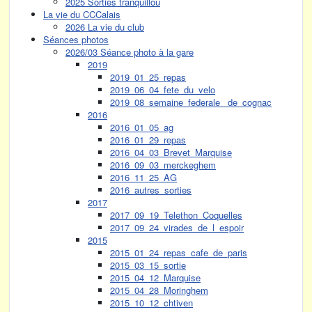
2025 Sorties tranquillou
La vie du CCCalais
2026 La vie du club
Séances photos
2026/03 Séance photo à la gare
2019
2019_01_25_repas
2019_06_04_fete_du_velo
2019_08_semaine_federale_ de_cognac
2016
2016_01_05_ag
2016_01_29_repas
2016_04_03_Brevet_Marquise
2016_09_03_merckeghem
2016_11_25_AG
2016_autres_sorties
2017
2017_09_19_Telethon_Coquelles
2017_09_24_virades_de_l_espoir
2015
2015_01_24_repas_cafe_de_paris
2015_03_15_sortie
2015_04_12_Marquise
2015_04_28_Moringhem
2015_10_12_chtiven