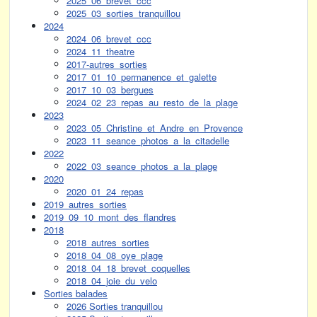
2025_06_brevet_ccc
2025_03_sorties_tranquillou
2024
2024_06_brevet_ccc
2024_11_theatre
2017-autres_sorties
2017_01_10_permanence_et_galette
2017_10_03_bergues
2024_02_23_repas_au_resto_de_la_plage
2023
2023_05_Christine_et_Andre_en_Provence
2023_11_seance_photos_a_la_citadelle
2022
2022_03_seance_photos_a_la_plage
2020
2020_01_24_repas
2019_autres_sorties
2019_09_10_mont_des_flandres
2018
2018_autres_sorties
2018_04_08_oye_plage
2018_04_18_brevet_coquelles
2018_04_joie_du_velo
Sorties balades
2026 Sorties tranquillou