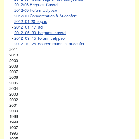
-
2012/06 Bergues Cassel
-
2012/09 Forum Calypso
-
2012/10 Concentration à Audenfort
-
2012_01-28_repas
-
2012_01_17_ag
-
2012_06_30_bergues_cassel
-
2012_09_15_forum_calypso
-
2012_10_25_concentration_a_audenfort
2011
2010
2009
2008
2007
2006
2005
2004
2003
2002
2001
2000
1999
1998
1997
1996
1995