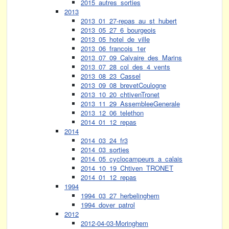
2015_autres_sorties
2013
2013_01_27-repas_au_st_hubert
2013_05_27_6_bourgeois
2013_05_hotel_de_ville
2013_06_francois_1er
2013_07_09_Calvaire_des_Marins
2013_07_28_col_des_4_vents
2013_08_23_Cassel
2013_09_08_brevetCoulogne
2013_10_20_chtivenTronet
2013_11_29_AssembleeGenerale
2013_12_06_telethon
2014_01_12_repas
2014
2014_03_24_fr3
2014_03_sorties
2014_05_cyclocampeurs_a_calais
2014_10_19_Chtiven_TRONET
2014_01_12_repas
1994
1994_03_27_herbelinghem
1994_dover_patrol
2012
2012-04-03-Moringhem