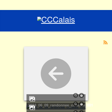
2024_06_09_randonnee_cccalais_001