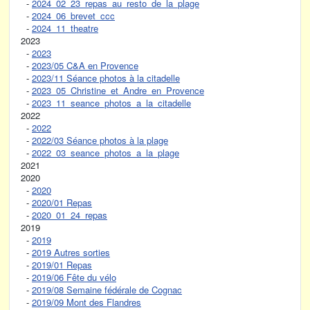
-
2024_02_23_repas_au_resto_de_la_plage
-
2024_06_brevet_ccc
-
2024_11_theatre
2023
-
2023
-
2023/05 C&A en Provence
-
2023/11 Séance photos à la citadelle
-
2023_05_Christine_et_Andre_en_Provence
-
2023_11_seance_photos_a_la_citadelle
2022
-
2022
-
2022/03 Séance photos à la plage
-
2022_03_seance_photos_a_la_plage
2021
2020
-
2020
-
2020/01 Repas
-
2020_01_24_repas
2019
-
2019
-
2019 Autres sorties
-
2019/01 Repas
-
2019/06 Fête du vélo
-
2019/08 Semaine fédérale de Cognac
-
2019/09 Mont des Flandres