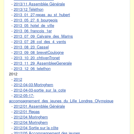
-
2013/11 Assemblée Gènérale
-
2013/12 Téléthon
-
2013_01_27-repas_au_st_hubert
-
2013_05_27_6_bourgeois
-
2013_05_hotel_de_ville
-
2013_06_francois_1er
-
2013_07_09_Calvaire_des_Marins
-
2013_07_28_col_des_4_vents
-
2013_08_23_Cassel
-
2013_09_08_brevetCoulogne
-
2013_10_20_chtivenTronet
-
2013_11_29_AssembleeGenerale
-
2013_12_06_telethon
2012
-
2012
-
2012-04-03-Moringhem
-
2012-04-03-sortie_sur_la_cote
-
2012-05-17-
accompagnement_des_jeunes_du_Lille_Londres_Olympique
-
2012/01 Assemblée Générale
-
2012/01 Repas
-
2012/04 Moringhem
-
2012/04 Moringhem
-
2012/04 Sortie sur la côte
-
2012/05 Accompagnement des jeunes