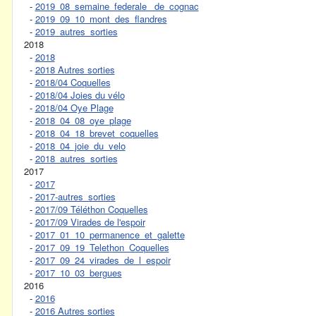
-
2019_08_semaine_federale_ de_cognac
-
2019_09_10_mont_des_flandres
-
2019_autres_sorties
2018
-
2018
-
2018 Autres sorties
-
2018/04 Coquelles
-
2018/04 Joies du vélo
-
2018/04 Oye Plage
-
2018_04_08_oye_plage
-
2018_04_18_brevet_coquelles
-
2018_04_joie_du_velo
-
2018_autres_sorties
2017
-
2017
-
2017-autres_sorties
-
2017/09 Téléthon Coquelles
-
2017/09 Virades de l'espoir
-
2017_01_10_permanence_et_galette
-
2017_09_19_Telethon_Coquelles
-
2017_09_24_virades_de_l_espoir
-
2017_10_03_bergues
2016
-
2016
-
2016 Autres sorties