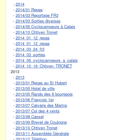
-
2014
-
2014/01 Repas
-
2014/03 Reportage FR3
-
2014/03 Sorties diverses
-
2014/05 Cyclocampeurs à Calais
-
2014/10 Chtiven Tronet
-
2014_01_12_repas
-
2014_01_12_repas
-
2014_03_24_fr3
-
2014_03_sorties
-
2014_05_cyclocampeurs_a_calais
-
2014_10_19_Chtiven_TRONET
2013
-
2013
-
2013/01 Repas au St Hubert
-
2013/05 Hotel de ville
-
2013/05 Rando des 6 bourgeois
-
2013/06 François 1er
-
2013/07 Calvaire des Marins
-
2013/07 Col des 4 vents
-
2013/08 Cassel
-
2013/09 Brevet de Coulogne
-
2013/10 Chtiven Tronet
-
2013/11 Assemblée Gènérale
-
2013/12 Téléthon