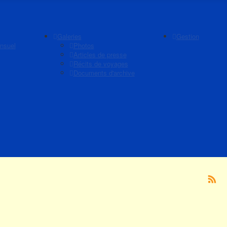
Galeries
Gestion
nsuel
Photos
Articles de presse
Récits de voyages
Documents d'archive