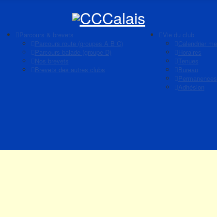
Parcours & brevets
Vie du club
Parcours route (groupes A B C)
Calendrier me
Parcours balade (groupe D)
Horaires
Nos brevets
Tenues
Brevets des autres clubs
Bureau
Permanences
Adhésion