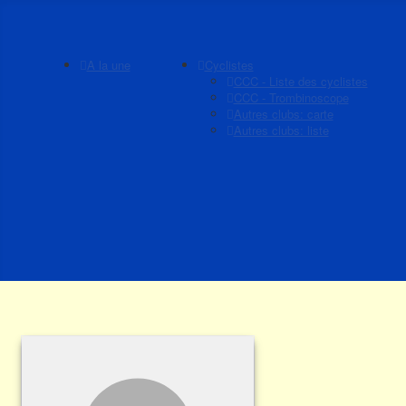
A la une
Cyclistes
CCC - Liste des cyclistes
CCC - Trombinoscope
Autres clubs: carte
Autres clubs: liste