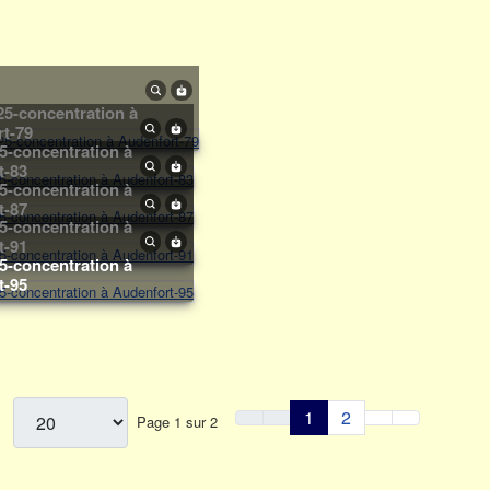
t-79
t-83
t-87
t-91
t-95
1
2
m
Page 1 sur 2