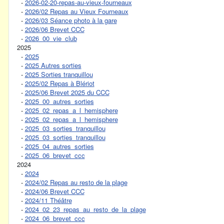
-
2026-02-20-repas-au-vieux-fourneaux
-
2026/02 Repas au Vieux Fourneaux
-
2026/03 Séance photo à la gare
-
2026/06 Brevet CCC
-
2026_00_vie_club
2025
-
2025
-
2025 Autres sorties
-
2025 Sorties tranquillou
-
2025/02 Repas à Blériot
-
2025/06 Brevet 2025 du CCC
-
2025_00_autres_sorties
-
2025_02_repas_a_l_hemisphere
-
2025_02_repas_a_l_hemisphere
-
2025_03_sorties_tranquillou
-
2025_03_sorties_tranquillou
-
2025_04_autres_sorties
-
2025_06_brevet_ccc
2024
-
2024
-
2024/02 Repas au resto de la plage
-
2024/06 Brevet CCC
-
2024/11 Théâtre
-
2024_02_23_repas_au_resto_de_la_plage
-
2024_06_brevet_ccc