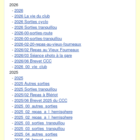
2026
-
2026
-
2026 La vie du club
-
2026 Sorties cyclo
-
2026 Sorties tranquillou
-
2026-00-sorties-route
-
2026-00-sorties-tranquillou
-
2026-02-20-repas-au-vieux-fourneaux
-
2026/02 Repas au Vieux Fourneaux
-
2026/03 Séance photo à la gare
-
2026/06 Brevet CCC
-
2026_00_vie_club
2025
-
2025
-
2025 Autres sorties
-
2025 Sorties tranquillou
-
2025/02 Repas à Blériot
-
2025/06 Brevet 2025 du CCC
-
2025_00_autres_sorties
-
2025_02_repas_a_l_hemisphere
-
2025_02_repas_a_l_hemisphere
-
2025_03_sorties_tranquillou
-
2025_03_sorties_tranquillou
-
2025_04_autres_sorties
-
2025_06_brevet_ccc