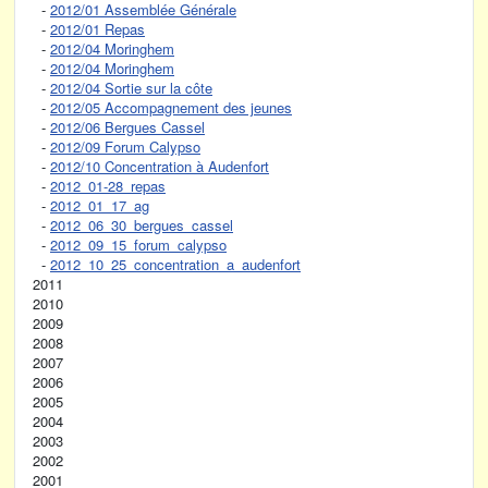
-
2012/01 Assemblée Générale
-
2012/01 Repas
-
2012/04 Moringhem
-
2012/04 Moringhem
-
2012/04 Sortie sur la côte
-
2012/05 Accompagnement des jeunes
-
2012/06 Bergues Cassel
-
2012/09 Forum Calypso
-
2012/10 Concentration à Audenfort
-
2012_01-28_repas
-
2012_01_17_ag
-
2012_06_30_bergues_cassel
-
2012_09_15_forum_calypso
-
2012_10_25_concentration_a_audenfort
2011
2010
2009
2008
2007
2006
2005
2004
2003
2002
2001