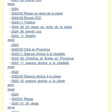
2024
-
2024
-
2024/02 Repas au resto de la plage
-
2024/06 Brevet CCC
-
2024/11 Théâtre
-
2024_02_23_repas_au_resto_de_la_plage
-
2024_06_brevet_ccc
-
2024_11_theatre
2023
-
2023
-
2023/05 C&A en Provence
-
2023/11 Séance photos à la citadelle
-
2023_05_Christine_et_Andre_en_Provence
-
2023_11_seance_photos_a_la_citadelle
2022
-
2022
-
2022/03 Séance photos à la plage
-
2022_03_seance_photos_a_la_plage
2021
2020
-
2020
-
2020/01 Repas
-
2020_01_24_repas
2019