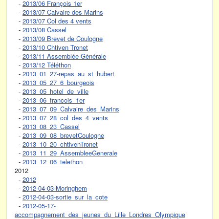
-
2013/06 François 1er
-
2013/07 Calvaire des Marins
-
2013/07 Col des 4 vents
-
2013/08 Cassel
-
2013/09 Brevet de Coulogne
-
2013/10 Chtiven Tronet
-
2013/11 Assemblée Gènérale
-
2013/12 Téléthon
-
2013_01_27-repas_au_st_hubert
-
2013_05_27_6_bourgeois
-
2013_05_hotel_de_ville
-
2013_06_francois_1er
-
2013_07_09_Calvaire_des_Marins
-
2013_07_28_col_des_4_vents
-
2013_08_23_Cassel
-
2013_09_08_brevetCoulogne
-
2013_10_20_chtivenTronet
-
2013_11_29_AssembleeGenerale
-
2013_12_06_telethon
2012
-
2012
-
2012-04-03-Moringhem
-
2012-04-03-sortie_sur_la_cote
-
2012-05-17-
accompagnement_des_jeunes_du_Lille_Londres_Olympique