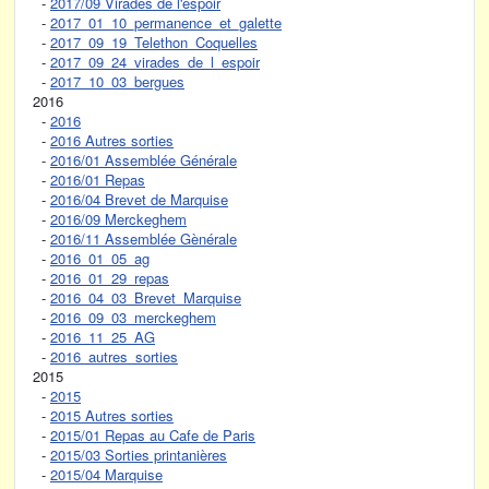
-
2017/09 Virades de l'espoir
-
2017_01_10_permanence_et_galette
-
2017_09_19_Telethon_Coquelles
-
2017_09_24_virades_de_l_espoir
-
2017_10_03_bergues
2016
-
2016
-
2016 Autres sorties
-
2016/01 Assemblée Générale
-
2016/01 Repas
-
2016/04 Brevet de Marquise
-
2016/09 Merckeghem
-
2016/11 Assemblée Gènérale
-
2016_01_05_ag
-
2016_01_29_repas
-
2016_04_03_Brevet_Marquise
-
2016_09_03_merckeghem
-
2016_11_25_AG
-
2016_autres_sorties
2015
-
2015
-
2015 Autres sorties
-
2015/01 Repas au Cafe de Paris
-
2015/03 Sorties printanières
-
2015/04 Marquise