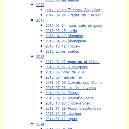
2017
2017_09_19_Telethon_Coquelles
2017_09_24_virades_de_l_espoir
2015
2015_01_24_repas_cafe_de_paris
2015_03_15_sortie
2015_04_12_Marquise
2015_04_28_Moringhem
2015_10_12_chtiven
2015_autres_sorties
2013
2013_01_27-repas_au_st_hubert
2013_05_27_6_bourgeois
2013_05_hotel_de_ville
2013_06_francois_1er
2013_07_09_Calvaire_des_Marins
2013_07_28_col_des_4_vents
2013_08_23_Cassel
2013_09_08_brevetCoulogne
2013_10_20_chtivenTronet
2013_11_29_AssembleeGenerale
2013_12_06_telethon
2014_01_12_repas
2014
2014_03_24_fr3