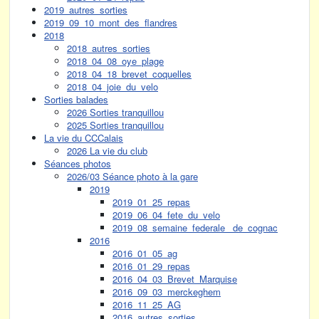
2019_autres_sorties
2019_09_10_mont_des_flandres
2018
2018_autres_sorties
2018_04_08_oye_plage
2018_04_18_brevet_coquelles
2018_04_joie_du_velo
Sorties balades
2026 Sorties tranquillou
2025 Sorties tranquillou
La vie du CCCalais
2026 La vie du club
Séances photos
2026/03 Séance photo à la gare
2019
2019_01_25_repas
2019_06_04_fete_du_velo
2019_08_semaine_federale_ de_cognac
2016
2016_01_05_ag
2016_01_29_repas
2016_04_03_Brevet_Marquise
2016_09_03_merckeghem
2016_11_25_AG
2016_autres_sorties