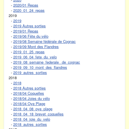
-
2020/01 Repas
-
2020_01_24_repas
2019
-
2019
-
2019 Autres sorties
-
2019/01 Repas
-
2019/06 Fête du vélo
-
2019/08 Semaine fédérale de Cognac
-
2019/09 Mont des Flandres
-
2019_01_25_repas
-
2019_06_04_fete_du_velo
-
2019_08_semaine_federale_ de_cognac
-
2019_09_10_mont_des_flandres
-
2019_autres_sorties
2018
-
2018
-
2018 Autres sorties
-
2018/04 Coquelles
-
2018/04 Joies du vélo
-
2018/04 Oye Plage
-
2018_04_08_oye_plage
-
2018_04_18_brevet_coquelles
-
2018_04_joie_du_velo
-
2018_autres_sorties