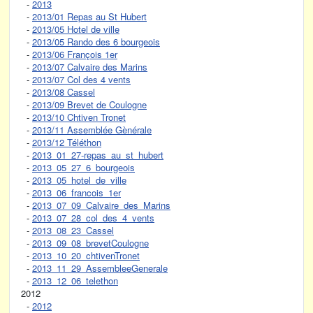
-
2013
-
2013/01 Repas au St Hubert
-
2013/05 Hotel de ville
-
2013/05 Rando des 6 bourgeois
-
2013/06 François 1er
-
2013/07 Calvaire des Marins
-
2013/07 Col des 4 vents
-
2013/08 Cassel
-
2013/09 Brevet de Coulogne
-
2013/10 Chtiven Tronet
-
2013/11 Assemblée Gènérale
-
2013/12 Téléthon
-
2013_01_27-repas_au_st_hubert
-
2013_05_27_6_bourgeois
-
2013_05_hotel_de_ville
-
2013_06_francois_1er
-
2013_07_09_Calvaire_des_Marins
-
2013_07_28_col_des_4_vents
-
2013_08_23_Cassel
-
2013_09_08_brevetCoulogne
-
2013_10_20_chtivenTronet
-
2013_11_29_AssembleeGenerale
-
2013_12_06_telethon
2012
-
2012