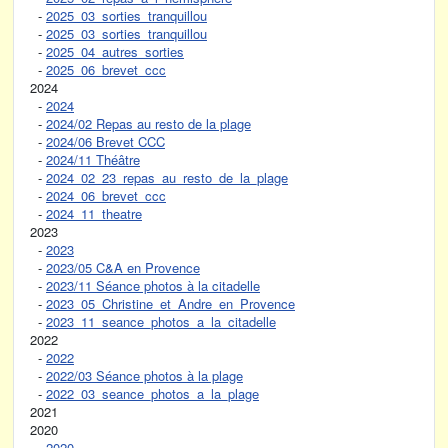
-
2025_03_sorties_tranquillou
-
2025_03_sorties_tranquillou
-
2025_04_autres_sorties
-
2025_06_brevet_ccc
2024
-
2024
-
2024/02 Repas au resto de la plage
-
2024/06 Brevet CCC
-
2024/11 Théâtre
-
2024_02_23_repas_au_resto_de_la_plage
-
2024_06_brevet_ccc
-
2024_11_theatre
2023
-
2023
-
2023/05 C&A en Provence
-
2023/11 Séance photos à la citadelle
-
2023_05_Christine_et_Andre_en_Provence
-
2023_11_seance_photos_a_la_citadelle
2022
-
2022
-
2022/03 Séance photos à la plage
-
2022_03_seance_photos_a_la_plage
2021
2020
-
2020