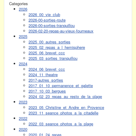
Categories
2026
2026_00_vie_club
2026-00-sorties-route
2026-00-sorties-tranquillou
2026-02-20-repas-au-vieux-fourneaux
2025
2025_00_autres_sorties
2025_02_repas_a_l_hemisphere
2025_06_brevet_ccc
2025_03_sorties_tranquillou
2024
2024_06_brevet_ccc
2024_11_theatre
2017-autres_sorties
2017_01_10_permanence_et_galette
2017_10_03_bergues
2024_02_23_repas_au_resto_de_la_plage
2023
2023_05_Christine_et_Andre_en_Provence
2023_11_seance_photos_a_la_citadelle
2022
2022_03_seance_photos_a_la_plage
2020
2020_01_24_repas