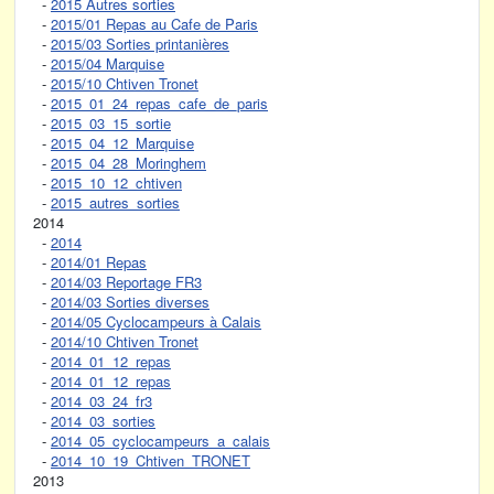
-
2015 Autres sorties
-
2015/01 Repas au Cafe de Paris
-
2015/03 Sorties printanières
-
2015/04 Marquise
-
2015/10 Chtiven Tronet
-
2015_01_24_repas_cafe_de_paris
-
2015_03_15_sortie
-
2015_04_12_Marquise
-
2015_04_28_Moringhem
-
2015_10_12_chtiven
-
2015_autres_sorties
2014
-
2014
-
2014/01 Repas
-
2014/03 Reportage FR3
-
2014/03 Sorties diverses
-
2014/05 Cyclocampeurs à Calais
-
2014/10 Chtiven Tronet
-
2014_01_12_repas
-
2014_01_12_repas
-
2014_03_24_fr3
-
2014_03_sorties
-
2014_05_cyclocampeurs_a_calais
-
2014_10_19_Chtiven_TRONET
2013