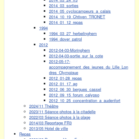
2014_03_sorties
2014_05_cyclocampeurs_a_calais
2014_10_19_Chtiven_TRONET
2014_01_12_repas
1994
1994_03_27_herbelinghem
1994_dover_patrol
2012
2012-04-03-Moringhem
2012-04-03-sortie_sur_la_cote
2012-05-17-
accompagnement_des_jeunes_du_Lille_Lon
dres_Olympique
2012_01-28_repas
2012_01_17_ag
2012_06_30_bergues_cassel
2012_09_15_forum_calypso
2012_10_25_concentration_a_audenfort
2024/11 Théâtre
2023/11 Séance photos à la citadelle
2022/03 Séance photos à la plage
2014/03 Reportage FR3
2013/05 Hotel de ville
Repas