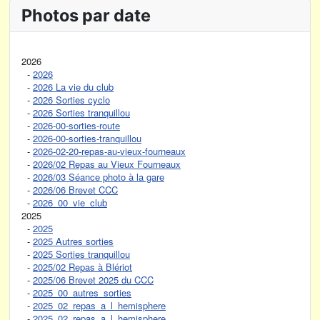
Photos par date
2026
-
2026
-
2026 La vie du club
-
2026 Sorties cyclo
-
2026 Sorties tranquillou
-
2026-00-sorties-route
-
2026-00-sorties-tranquillou
-
2026-02-20-repas-au-vieux-fourneaux
-
2026/02 Repas au Vieux Fourneaux
-
2026/03 Séance photo à la gare
-
2026/06 Brevet CCC
-
2026_00_vie_club
2025
-
2025
-
2025 Autres sorties
-
2025 Sorties tranquillou
-
2025/02 Repas à Blériot
-
2025/06 Brevet 2025 du CCC
-
2025_00_autres_sorties
-
2025_02_repas_a_l_hemisphere
-
2025_02_repas_a_l_hemisphere