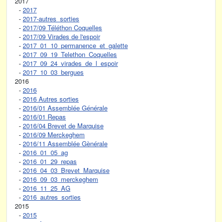
2017
-
2017
-
2017-autres_sorties
-
2017/09 Téléthon Coquelles
-
2017/09 Virades de l'espoir
-
2017_01_10_permanence_et_galette
-
2017_09_19_Telethon_Coquelles
-
2017_09_24_virades_de_l_espoir
-
2017_10_03_bergues
2016
-
2016
-
2016 Autres sorties
-
2016/01 Assemblée Générale
-
2016/01 Repas
-
2016/04 Brevet de Marquise
-
2016/09 Merckeghem
-
2016/11 Assemblée Gènérale
-
2016_01_05_ag
-
2016_01_29_repas
-
2016_04_03_Brevet_Marquise
-
2016_09_03_merckeghem
-
2016_11_25_AG
-
2016_autres_sorties
2015
-
2015