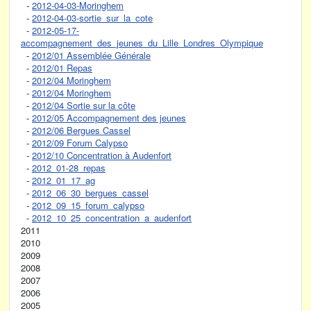
-
2012-04-03-Moringhem
-
2012-04-03-sortie_sur_la_cote
-
2012-05-17-
accompagnement_des_jeunes_du_Lille_Londres_Olympique
-
2012/01 Assemblée Générale
-
2012/01 Repas
-
2012/04 Moringhem
-
2012/04 Moringhem
-
2012/04 Sortie sur la côte
-
2012/05 Accompagnement des jeunes
-
2012/06 Bergues Cassel
-
2012/09 Forum Calypso
-
2012/10 Concentration à Audenfort
-
2012_01-28_repas
-
2012_01_17_ag
-
2012_06_30_bergues_cassel
-
2012_09_15_forum_calypso
-
2012_10_25_concentration_a_audenfort
2011
2010
2009
2008
2007
2006
2005